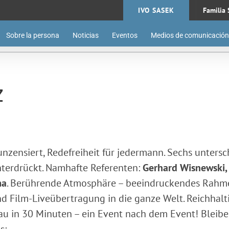
IVO SASEK
Familia 
Sobre la persona
Noticias
Eventos
Medios de comunicación
z
zensiert, Redefreiheit für jedermann. Sechs unterschi
terdrückt. Namhafte Referenten:
Gerhard Wisnewski, 
ma
. Berührende Atmosphäre – beeindruckendes Rahme
Film-Liveübertragung in die ganze Welt. Reichhaltig
au in 30 Minuten
– ein Event nach dem Event! Bleiben