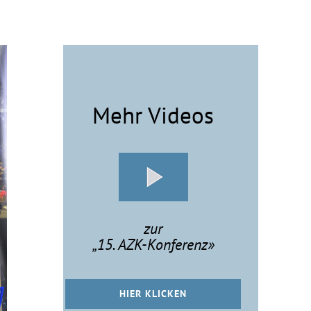
Mehr Videos
zur
„
15. AZK-Konferenz»
HIER KLICKEN