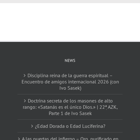
NEWS
Disciplina reina de la guerra espiritual –
Encuentro de amigos internacional 2026 (con
Ivo Sasek)
Doctrina secreta de los masones de alto
rango: «Satanás es el único Dios.» | 22ٖª AZK,
Parte 1 de Ivo Sasek
¿Edad Dorada o Edad Luciferina?
A las puertas del infierno – Oro, purificado en