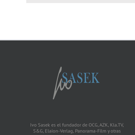
Ivo Sasek es el fundador de OCG, AZK, Kla.TV,
S&G, Elaion-Verlag, Panorama-Film y otras