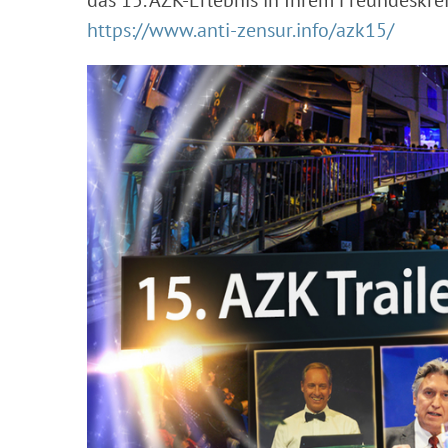
das 15. AZK-Erlebnis in Ihrem Freundeskrei
https://www.anti-zensur.info/azk15/