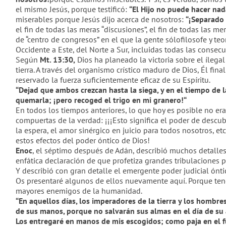
el mismo Jesús, porque testificó:
“El Hijo no puede hacer nada
miserables porque Jesús dijo acerca de nosotros:
“¡Separado 
el fin de todas las meras “discusiones”, el fin de todas las m
de “centro de congresos” en el que la gente s
ólo
filosofe y te
Occidente a Este, del Norte a Sur, incluidas todas las consec
Según
Mt. 13:30
,
Dios ha planeado la victoria sobre el ílegal
tierra. A través del organismo crístico maduro de Dios, Él fina
reservado la fuerza suficientemente eficaz de su Espíritu.
“
Dejad que ambos crezcan hasta la siega, y en el tiempo de l
quemarla; ¡pero recoged el trigo en mi granero!“
En todos los tiempos anteriores, lo que hoy es posible no era 
compuertas de la verdad: ¡¡¡Esto significa el poder de descubr
la espera, el amor sinérgico en juicio para todos nosotros, et
estos efectos del poder óntico de Dios!
Enoc
, el séptimo después de Adán, describió muchos detalle
enfática declaración de que profetiza grandes tribulaciones pa
Y describió con gran detalle el emergente poder judicial ónt
Os presentaré algunos de ellos nuevamente aquí. Porque ten
mayores enemigos de la humanidad.
“
En aquellos días, los imperadores de la tierra y los hombre
de sus manos, porque no salvarán sus almas en el día de su 
Los entregaré en manos de mis escogidos; como paja en el fu