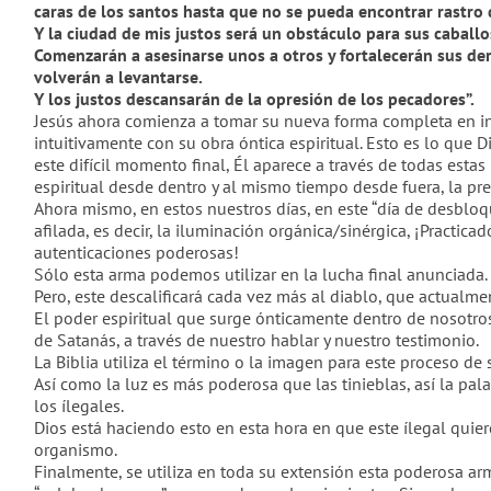
caras de los santos hasta que no se pueda encontrar rastro 
Y la ciudad de mis justos será un obst
ácul
o para sus caballo
Comenzarán a asesinarse unos a otros y fortalecerán sus derec
volverán a levantarse.
Y los justos descansarán de la opresión de los pecadores”.
Jesús ahora comienza a tomar su nueva forma completa en in
intuitivamente con su obra óntica espiritual. Esto es lo que 
este difícil momento final, Él aparece a través de todas esta
espiritual desde dentro y al mismo tiempo desde fuera, la pr
Ahora mismo, en estos nuestros d
ías
, en este “día de desblo
afilada, es decir, la iluminación orgánica/sinérgica, ¡Practic
autenticaciones poderosas!
Sólo esta arma podemos utilizar en la lucha final
anunciada.
Pero, este descalificará cada vez más al diablo, que actualme
El poder espiritual que surge ónticamente dentro de nosotros 
de Satanás, a través de nuestro hablar y nuestro testimonio.
La Biblia utiliza el término o la imagen para este proceso d
Así como la luz es más poderosa que las tinieblas, así la pa
los
í
legales.
Dios está haciendo esto en esta hora en que este ílegal qui
organismo.
Finalmente, se utiliza en toda su extensión esta poderosa arm