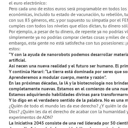
el euro electrónico:
Pero cada uno de estos euros será programable en todos los se
económicas, incluido tu estado de vacunación, tu rebelión, t
con sus 83 géneros, etc. y por supuesto su simpatía por el FE
cumples con todos los niveles que ellos dictan, tu dinero só
Por ejemplo, a pesar de tu dinero, de repente ya no podr
ía
s v
simplemente ya no podr
ía
s comprar ciertas cosas y miles de c
embargo, esta gente no está satisfecha con tus posesiones: 
estos:
“
Y con la ayuda de nanorobots podemos desarrollar materia 
artificial.
Así necen una nueva realidad y el futuro ser humano. El prim
Y continúa Harari:
“La tierra está dominada por seres que s
Aprenderemos a modular cuerpo, mente y raz
ón
”.
En las próximas décadas, la IA y la biotecnología nos brinda
completamente nuevas. Estamos en el comienzo de una nueva 
Estamos adquiriendo habilidades divinas para transformarno
Y lo digo en el verdadero sentido de la palabra. No es una 
¿Quién de todo el mundo les da ese derecho? ¿Y quién le da 
Dios? ¿Quién les da el derecho de acabar con la humanidad y
experimentos de ADN?
La Iniciativa 2045 consiste de una red liderada por 50 cient