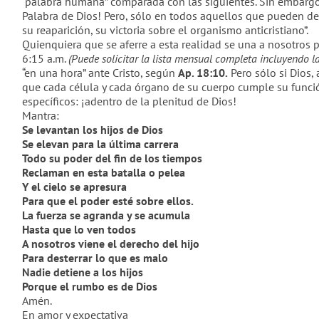
“palabra humana” comparada con las siguientes. Sin embargo 
Palabra de Dios! Pero, sólo en todos aquellos que pueden d
su reaparición, su victoria sobre el organismo anticristiano
”
.
Quienquiera que se aferre a esta realidad se una a nosotros 
6:15 a.m.
(
Puede solicitar la lista mensual completa incluyendo 
“en una hora” ante Cristo, según
Ap. 18:10
.
Pero sólo si Dios,
que cada célula y cada órgano de su cuerpo cumple su función
específicos: ¡adentro de la plenitud de Dios!
Mantra:
Se levantan los hijos de Dios
Se elevan para la última carrera
Todo su poder del fin de los tiempos
Reclaman en esta batalla o pelea
Y el cielo se apresura
Para que el poder esté sobre ellos.
La fuerza se agranda y se acumula
Hasta que lo ven todos
A nosotros viene el derecho del hijo
Para desterrar lo que es malo
Nadie detiene a los hijos
Porque el rumbo es de Dios
Amén.
En amor y expectativa