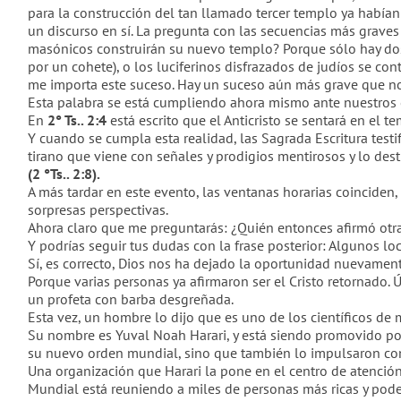
para la construcción del tan llamado tercer templo ya hab
ía
un discurso en sí. La pregunta con las secuencias más graves
masónicos construirán su nuevo templo? Porque sólo hay do
por un cohete), o los luciferinos disfrazados de judíos se c
me importa este suceso. Hay un suceso aún más grave que nos 
Esta palabra se está cumpliendo ahora mismo ante nuestros 
En
2° Ts.. 2:4
está escrito que el Anticristo se sentará en el 
Y cuando se cumpla esta realidad, las Sagrada Escritura testi
tirano que viene con señales y prodigios mentirosos y lo dest
(2 °Ts.. 2:8)
.
A más tardar en este evento, las ventanas horarias coinciden,
sorpresas perspectivas.
Ahora claro que me preguntar
á
s:
¿Quién entonces
afirmó
otr
Y podrías seguir tus dudas con la frase posterior:
Algunos loc
Sí, es correcto, Dios nos ha dejado la oportunidad nuevamen
Porque varias personas ya afirmaron ser el Cristo retornado.
un profeta con barba desgreñada.
Esta vez, un hombre lo dijo que es uno de los científicos de
Su nombre es Yuval Noah Harari, y está siendo promovido po
su nuevo orden mundial, sino que también lo impuls
aron con
Una organización que Harari la pone en el centro de atenci
Mundial está reuniendo a miles de personas más ricas y pode