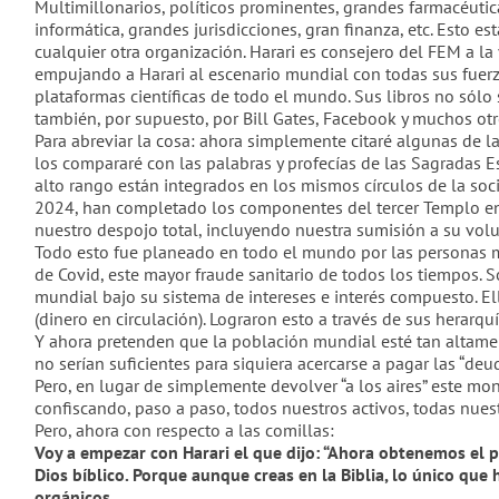
Multimillonarios, políticos prominentes, grandes farmacéuti
inform
ática
, grandes jurisdicciones, gran finanza, etc. Esto est
cualquier otra organización. Harari es consejero del FEM a la
empujando a Harari al escenario mundial con todas sus fuerz
plataformas científicas de todo el mundo. Sus libros no sólo
también, por supuesto, por Bill Gates, Facebook y muchos otro
Para abreviar la cosa: ahora simplemente citaré algunas de la
los compararé con las palabras y profecías de las Sagradas Es
alto rango están integrados en los mismos círculos de la so
2024, han completado los componentes del tercer Templo en J
nuestro despojo total, incluyendo nuestra sumisión a su vol
Todo esto fue planeado en todo el mundo por las personas 
de Covid, este mayor fraude sanitario de todos los tiempos. S
mundial bajo su sistema de intereses e interés compuesto. E
(dinero en circulaci
ón
). Lograron esto a través de sus herarq
Y ahora pretenden que la población mundial est
é
tan altame
no serían suficientes para siquiera acercarse a pagar las “deu
Pero, en lugar de simplemente devolver
“
a los aires
”
este mont
confiscando, paso a paso, todos nuestros activos, todas nue
Pero, ahora con respecto a las comillas:
Voy a empezar con Harari
el
que dijo:
“Ahora obtenemos el po
Dios bíblico. Porque aunque creas en la Biblia, lo único que 
orgánicos.