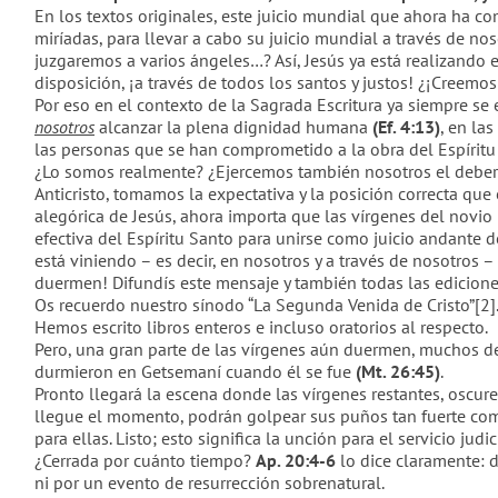
En los textos originales, este juicio mundial que ahora ha 
miríadas, para llevar a cabo su juicio mundial
a través de nos
juzgaremos a varios ángeles…?
Así, Jesús ya está realizando
disposición, ¡a través de todos los santos y justos! ¿
¡
Creemos
Por eso en el contexto de la Sagrada Escritura ya siempre se
nosotros
alcanzar la plena dignidad humana
(
Ef. 4:13)
, en la
las personas que se han comprometido a la obra del Espírit
¿Lo somos realmente? ¿Ejercemos también nosotros el deber 
Anticristo, tomamos la expectativa y la posición correcta q
alegórica de Jesús, ahora importa que las vírgenes del novio 
efectiva del Espíritu Santo para unirse como juicio andante
est
á
viniendo – es decir,
en
nosotros y
a través de
nosotros – 
duermen! Difund
ís
este mensaje y también todas las edicione
Os recuerdo nuestro sínodo
“La Segunda Venida de Cristo”[2]
Hemos escrito libros enteros e incluso oratorios al respecto.
Pero, una gran parte de las vírgenes aún duermen, muchos de
durmieron en Getsemaní cuando él se fue
(Mt. 26:45)
.
Pronto llegar
á
la escena donde las vírgenes restantes, oscure
llegue el momento, podrán golpear sus puños tan fuerte com
para ellas
. Listo; esto significa la unción para el servicio judic
¿Cerrada por cuánto tiempo?
Ap. 20:4-6
lo dice claramente: d
ni por un evento de resurrección sobrenatural.