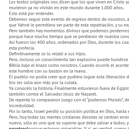
Los textos originales nos dicen que los que viven en Cristo y
murieron ya no vivirán en este mundo durante 1.000 años.
Esto est
á por
entender.
Debemos seguir este evento de regreso dentro de nosotros, a
que Yahvé le permitiera ser parte de esta repatriación, y su e
Pero también hay momentos divinos que podemos perdernos 
porque hace mucho tiempo que se perdieron de nuestra conc
As
í fueron
los 400 años, ordenados por Dios, durante los cual
esta profecía.
Definitivamente se lo relat
ó
a sus hijos.
Pero, incluso un conocimiento tan explosivo puede hundirse
Biblia bajo el brazo como nosotros. Cuando ocurrió el aconteci
este hombre con su bastón en la mano.
El pueblo no podía creer que pudiera lograr esta liberación 
tiro les salía aún más por la culata.
Ya conoc
éi
s la historia. Finalmente estuvieron fuera de Egipto
también contra el Salvador Jesús de Nazaret.
De repente lo compararon luego con el “poderoso Moisés”, d
incredulidad.
Por lo tanto, Israel perdi
ó
su posición política en Dios, hasta 
Pero, hoy todas las mentes cristianas devotas se centran er
nuevo, sólo es uno que se supone que debe salvar a todos, 
nosotros!
porque estamos miserables. Y sí, es verdad, somos 