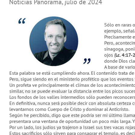
Noticias Panorama, julio de 2024
Sólo en raras 
ejemplo, señala
Precisamente es
Pero, acontecim
sinagoga, pon
ojos
(
Lc. 4:17-
donde Dios cla
A base de vari
Esta palabra se está cumpliendo ahora. El contenido trata de 
Pero, sigue siendo en el ministerio profético que los event
Un profeta ve principalmente el clímax de los acontecimien
similar, no se puede evaluar la distancia entre los picos suc
Los fondos de los valles intermedios sólo pueden reconocerse
En definitiva, nunca será posible decir con absoluta certeza 
levantarnos como Cuerpo de Cristo y dominar al Anticristo.
Seg
ún he percibid
o, digo que este podría ser mi último llam
presentara una ventana de oportunidad un poco más larga. Y 
Por un lado, los judíos ya trajeron a Israel sus tres vacas roj
Estos sacrificios sólo sirven para consagrar el templo, es dec