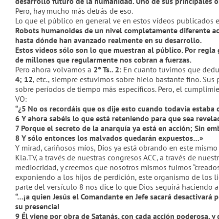
desarrollo futuro de la humanidad. Uno de sus principales obj
Pero, hay mucho más detr
ás d
e eso.
Lo que el público en general ve en estos vídeos publicados 
Robots humanoides de un nivel completamente diferente ace
hasta dónde han avanzado realmente en su desarrollo.
Estos videos s
ólo son lo que m
uestran al público. Por regla
de millones que regularmente nos cobran a fuerzas.
Pero ahora volvamos a
2° Ts.. 2:
En cuanto t
uvi
mos que deduci
4; 12
,
etc., siempre estuvimos sobre hielo bastante fino. Sus 
sobre períodos de tiempo más específicos. Pero, el cumplimi
VO:
“
¿
5
No os record
ái
s que os dije esto cuando todavía estaba
6
Y ahora sabéis lo que está reteniendo para que sea revela
7 Porque el secreto de la anarquía ya está en acción; Sin e
8 Y sólo entonces los malvados quedarán expuestos…»
Y mirad, cari
ños
os míos, Dios ya está obrando en este mismo 
Kla.TV, a través de nuestras congresos
ACC,
a través de nues
mediocridad, y creemos que nosotros mismos fuimos “creados” 
exponiendo a los hijos de perdición, este organismo de los li
parte del
versículo 8
nos dice lo que Dios seguirá haciendo aho
“…
¡a quien Jesús el Comandante en Jefe sacará desactivar
á
po
su presencia!
9
Él viene por obra de Satanás, con cada acci
ón
poderosa, y 