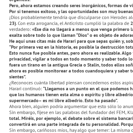
Pero, ahora estamos creando seres inorgánicos, formas de vida
Por si tenemos exitoso, y las oportunidades son muy buena
¡Dios probablemente tendría que disculparse con Herodes alg
23
)
. Con esta arrogancia, el Anticristo cumplió la palabra de
2
verdadero:
«
Ese día no llegará a menos que venga primero la 
exalta sobre todo lo que llaman
“
Dios
”
o es objeto de adorac
He aquí unas citas más de Harari para que sepas quién y, sob
“
Por primera vez en la historia, es posible la destrucción tot
Esto nunca fue posible antes, pero ahora es realizable. Al
privacidad, vigilar a todos en todo momento y saber todo lo
fuera un tirano en la antigua Grecia o Stalin, todos ellos 
ahora
es posible
monitorear a todos cuandoquiera y saber t
sientes
”.
¿Reconoces cuánta libertad piensan concedernos estos aspi
Harari continuó:
“Lleg
amos a un punto en el que podemos ha
que los humanos tienen esta alma o espíritu y libre albedrío
supermercado– es mi libre albedrío. Esto ha pasado”.
Ahora bien, alguien podría argumentar que esto sólo lo anunc
Sin embargo, fíjese en las palabras del fundador del FEM, K
total. Mir
éis
, por ejemplo, el debate sobre el sistema bancari
convertirá en una parte integrada de tu personalidad. Porqu
Sin embargo, cari
ñ
osos m
íos
, hay algo que temer: La misma c