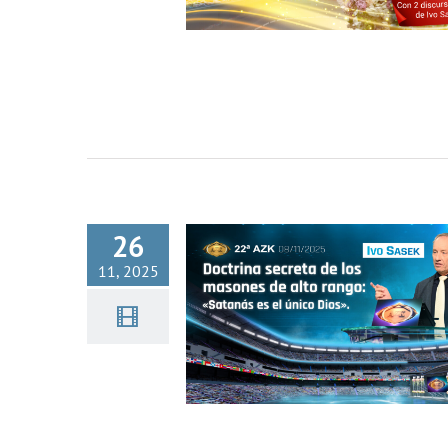
Doctrina secreta de los maso
de alto rango: «Satanás es 
único Dios.» | 22ٖª AZK, Parte 
Ivo Sasek
26
11, 2025