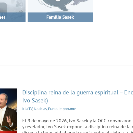
nes
Familia Sasek
a
igos
o
Disciplina reina de la guerra espiritual – 
Ivo Sasek)
Kla.TV
,
Noticias
,
Punto importante
El 9 de mayo de 2026, Ivo Sasek y la OCG convocaron 
y revelador, Ivo Sasek expone la disciplina reina de la
dicen a la humanidad que hay más entre el cielo y la ti