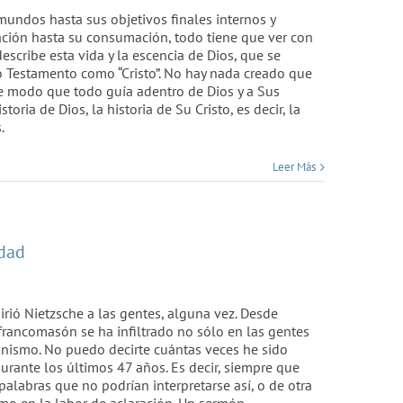
 mundos hasta sus objetivos finales internos y
eación hasta su consumación, todo tiene que ver con
describe esta vida y la escencia de Dios, que se
uo Testamento como “Cristo”. No hay nada creado que
 de modo que todo guía adentro de Dios y a Sus
toria de Dios, la historia de Su Cristo, es decir, la
.
Leer Más
idad
girió Nietzsche a las gentes, alguna vez. Desde
francomasón se ha infiltrado no sólo en las gentes
anismo. No puedo decirte cuántas veces he sido
durante los últimos 47 años. Es decir, siempre que
palabras que no podrían interpretarse así, o de otra