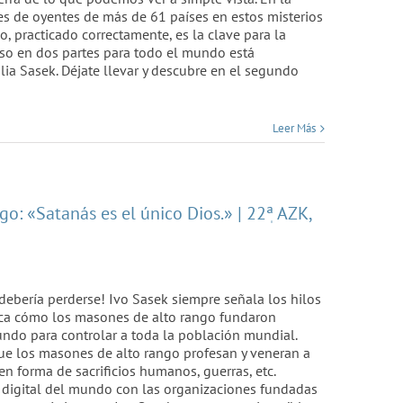
es de oyentes de más de 61 países en estos misterios
, practicado correctamente, es la clave para la
urso en dos partes para todo el mundo está
ia Sasek. Déjate llevar y descubre en el segundo
Leer Más
o: «Satanás es el único Dios.» | 22ٖª AZK,
 debería perderse! Ivo Sasek siempre señala los hilos
ica cómo los masones de alto rango fundaron
ndo para controlar a toda la población mundial.
ue los masones de alto rango profesan y veneran a
en forma de sacrificios humanos, guerras, etc.
igital del mundo con las organizaciones fundadas