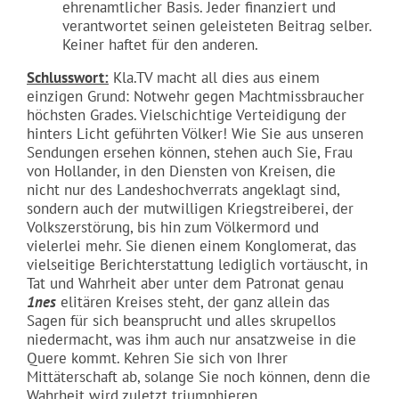
ehrenamtlicher Basis. Jeder finanziert und
verantwortet seinen geleisteten Beitrag selber.
Keiner haftet für den anderen.
Schlusswort:
Kla.TV macht all dies aus einem
einzigen Grund: Notwehr gegen Machtmissbraucher
höchsten Grades. Vielschichtige Verteidigung der
hinters Licht geführten Völker! Wie Sie aus unseren
Sendungen ersehen können, stehen auch Sie, Frau
von Hollander, in den Diensten von Kreisen, die
nicht nur des Landeshochverrats angeklagt sind,
sondern auch der mutwilligen Kriegstreiberei, der
Volkszerstörung, bis hin zum Völkermord und
vielerlei mehr. Sie dienen einem Konglomerat, das
vielseitige Berichterstattung lediglich vortäuscht, in
Tat und Wahrheit aber unter dem Patronat genau
1nes
elitären Kreises steht, der ganz allein das
Sagen für sich beansprucht und alles skrupellos
niedermacht, was ihm auch nur ansatzweise in die
Quere kommt. Kehren Sie sich von Ihrer
Mittäterschaft ab, solange Sie noch können, denn die
Wahrheit wird zuletzt triumphieren.