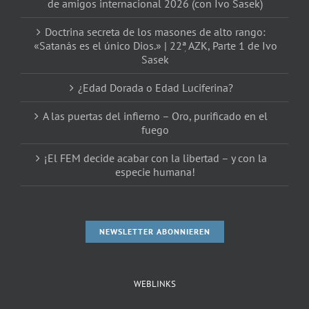
de amigos internacional 2026 (con Ivo Sasek)
Doctrina secreta de los masones de alto rango:
«Satanás es el único Dios.» | 22ٖª AZK, Parte 1 de Ivo
Sasek
¿Edad Dorada o Edad Luciferina?
A las puertas del infierno – Oro, purificado en el
fuego
¡El FEM decide acabar con la libertad – y con la
especie humana!
NEWSLETTER ABONNIEREN
WEBLINKS