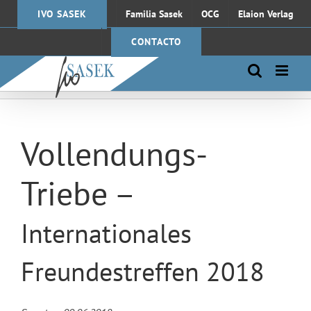
Saltar
IVO SASEK
Familia Sasek
OCG
Elaion Verlag
al
contenido
CONTACTO
Vollendungs-
Triebe –
Internationales
Freundestreffen 2018