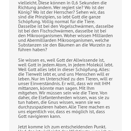
vielleicht. Diese können in 0,6 Sekunden die
Richtung ändern. Wer regiert sie? Wo ist der
König? Wo ist der Herrscher? Sehen wir, das
sind die Prinzipien, so lebt Gott die ganze
Schöpfung. Völlig normal für die Tiere.
Dasselbe ist bei den Vogelschwärmen, dasselbe
ist bei den Fischschwärmen, dasselbe ist bei
den Mikroorganismen. Woher wissen Milliarden
und Abermilliarden Mikroorganismen, welche
Substanzen sie den Bäumen an die Wurzeln zu
führen haben?
Sie wissen es, weil Gott der Allwissende ist,
weil Gott in jedem Atom, in jedem Molekül lebt.
Weil Gott alles lebt in dieser Schöpfung. Alles:
die Tierwelt lebt er, und uns Menschen will er
leben. Nur im Unterschied zu den Tieren, will er
unser Einverständnis. Er will, dass wir mit IHM
mittanzen, könnte man sagen. Mit Ihm
mitgehen. Wir müssen sein wie die Tiere. Von
daher, die Elefantenherden wissen, was sie zu
tun haben, die Gnus wissen, wann sie wo
durchzuspazieren haben. Alle Tiere machen es
uns eigentlich vor, dass es möglich ist, dass
Gott navigieren kann.
Jetzt komme ich zum entscheidenden Punkt.