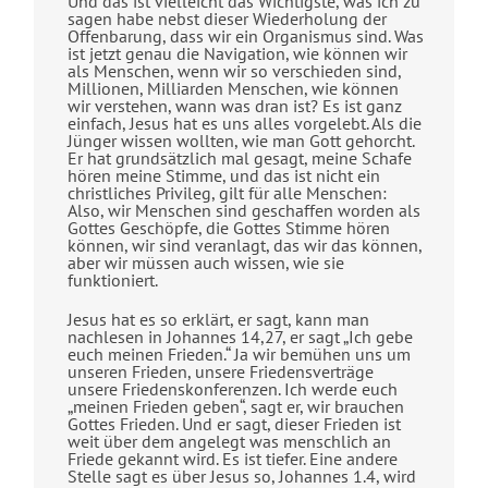
Und das ist vielleicht das Wichtigste, was ich zu
sagen habe nebst dieser Wiederholung der
Offenbarung, dass wir ein Organismus sind. Was
ist jetzt genau die Navigation, wie können wir
als Menschen, wenn wir so verschieden sind,
Millionen, Milliarden Menschen, wie können
wir verstehen, wann was dran ist? Es ist ganz
einfach, Jesus hat es uns alles vorgelebt. Als die
Jünger wissen wollten, wie man Gott gehorcht.
Er hat grundsätzlich mal gesagt, meine Schafe
hören meine Stimme, und das ist nicht ein
christliches Privileg, gilt für alle Menschen:
Also, wir Menschen sind geschaffen worden als
Gottes Geschöpfe, die Gottes Stimme hören
können, wir sind veranlagt, das wir das können,
aber wir müssen auch wissen, wie sie
funktioniert.
Jesus hat es so erklärt, er sagt, kann man
nachlesen in Johannes 14,27, er sagt „Ich gebe
euch meinen Frieden.“ Ja wir bemühen uns um
unseren Frieden, unsere Friedensverträge
unsere Friedenskonferenzen. Ich werde euch
„meinen Frieden geben“, sagt er, wir brauchen
Gottes Frieden. Und er sagt, dieser Frieden ist
weit über dem angelegt was menschlich an
Friede gekannt wird. Es ist tiefer. Eine andere
Stelle sagt es über Jesus so, Johannes 1.4, wird