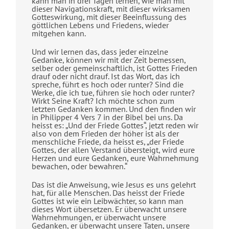
kann man in drei Tagen lernen, wie man mit
dieser Navigationskraft, mit dieser wirksamen
Gotteswirkung, mit dieser Beeinflussung des
göttlichen Lebens und Friedens, wieder
mitgehen kann.
Und wir lernen das, dass jeder einzelne
Gedanke, können wir mit der Zeit bemessen,
selber oder gemeinschaftlich, ist Gottes Frieden
drauf oder nicht drauf. Ist das Wort, das ich
spreche, führt es hoch oder runter? Sind die
Werke, die ich tue, führen sie hoch oder runter?
Wirkt Seine Kraft? Ich möchte schon zum
letzten Gedanken kommen. Und den finden wir
in Philipper 4 Vers 7 in der Bibel bei uns. Da
heisst es: „Und der Friede Gottes“, jetzt reden wir
also von dem Frieden der höher ist als der
menschliche Friede, da heisst es, „der Friede
Gottes, der allen Verstand übersteigt, wird eure
Herzen und eure Gedanken, eure Wahrnehmung
bewachen, oder bewahren.“
Das ist die Anweisung, wie Jesus es uns gelehrt
hat, für alle Menschen. Das heisst der Friede
Gottes ist wie ein Leibwächter, so kann man
dieses Wort übersetzen. Er überwacht unsere
Wahrnehmungen, er überwacht unsere
Gedanken, er überwacht unsere Taten, unsere