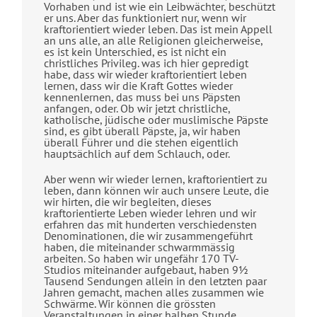
Vorhaben und ist wie ein Leibwächter, beschützt
er uns. Aber das funktioniert nur, wenn wir
kraftorientiert wieder leben. Das ist mein Appell
an uns alle, an alle Religionen gleicherweise,
es ist kein Unterschied, es ist nicht ein
christliches Privileg. was ich hier gepredigt
habe, dass wir wieder kraftorientiert leben
lernen, dass wir die Kraft Gottes wieder
kennenlernen, das muss bei uns Päpsten
anfangen, oder. Ob wir jetzt christliche,
katholische, jüdische oder muslimische Päpste
sind, es gibt überall Päpste, ja, wir haben
überall Führer und die stehen eigentlich
hauptsächlich auf dem Schlauch, oder.
Aber wenn wir wieder lernen, kraftorientiert zu
leben, dann können wir auch unsere Leute, die
wir hirten, die wir begleiten, dieses
kraftorientierte Leben wieder lehren und wir
erfahren das mit hunderten verschiedensten
Denominationen, die wir zusammengeführt
haben, die miteinander schwarmmässig
arbeiten. So haben wir ungefähr 170 TV-
Studios miteinander aufgebaut, haben 9½
Tausend Sendungen allein in den letzten paar
Jahren gemacht, machen alles zusammen wie
Schwärme. Wir können die grössten
Veranstaltungen in einer halben Stunde