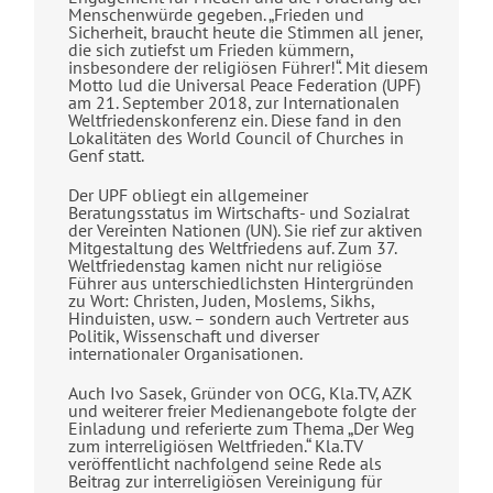
Menschenwürde gegeben. „Frieden und
Sicherheit, braucht heute die Stimmen all jener,
die sich zutiefst um Frieden kümmern,
insbesondere der religiösen Führer!“. Mit diesem
Motto lud die Universal Peace Federation (UPF)
am 21. September 2018, zur Internationalen
Weltfriedenskonferenz ein. Diese fand in den
Lokalitäten des World Council of Churches in
Genf statt.
Der UPF obliegt ein allgemeiner
Beratungsstatus im Wirtschafts- und Sozialrat
der Vereinten Nationen (UN). Sie rief zur aktiven
Mitgestaltung des Weltfriedens auf. Zum 37.
Weltfriedenstag kamen nicht nur religiöse
Führer aus unterschiedlichsten Hintergründen
zu Wort: Christen, Juden, Moslems, Sikhs,
Hinduisten, usw. – sondern auch Vertreter aus
Politik, Wissenschaft und diverser
internationaler Organisationen.
Auch Ivo Sasek, Gründer von OCG, Kla.TV, AZK
und weiterer freier Medienangebote folgte der
Einladung und referierte zum Thema „Der Weg
zum interreligiösen Weltfrieden.“ Kla.TV
veröffentlicht nachfolgend seine Rede als
Beitrag zur interreligiösen Vereinigung für