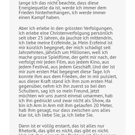
lange ich das nicht beachte, dass diese
Energiequelle da ist, werde ich immer dem
Frieden hinterherhängen, ich werde immer
einen Kampf haben.
Aber ich erlebe in den grössten Verfolgungen,
ich erlebe eine Christenverfolgung persönlich
seit über 25 Jahren, da jauchze ich mittendrin,
ich liebe meine Erzfeinde, ja. Mein Erzfeind ist
mir kürzlich begegnet, der mich schädigt seit
Jahrzehnten, jährlich um Millionen, weil ich
mache grosse Spielfilme, der geht mir nach, der
verfolgt mir jeden Film, aus jedem Kino, aus
jedem Festival, aus jedem Geschäft. Und der ist
mir zum ersten Mal begegnet diese Tage. Ich
konnte ihm aus dem Frieden, der in mir pulsiert,
aus dieser Kraft stand ich ihm zum ersten Mal
gegenüber, nehm ich ihn zuerst so bei den
Schultern, sag ich so mein Freund, jetzt
möchten wir uns zuerst einmal umarmen, hab
ich ihn gedrückt und zwar nicht als Show, da
bin ich Arm in Arm mit ihm gelaufen 20 Meter,
hab ihm gesagt, nur dass zwischen uns alles
klar ist, ich liebe Sie, ja. Ich liebe Sie.
Dann ist er völlig erstarrt, das ist alles nur
Rhetorik, das gibt es nicht, das gibt es nicht.