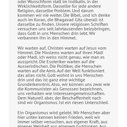
oder Wunschform statt im Indikativ, in der
Wirklichkeitsform. Dasselbe für jede andere
Religion, dasselbe Problem. Und darum
kommen wir nie weiter. Die Bibel, und ich denke
auch im Koran, die Bhagavad Gita überall ist
dasselbe zu finden. Unsere religiösen Schriften
versuchen uns seit Jahrtausenden beizubringen,
dass Gott in uns Menschen drin lebt. Wir
verbannen Ihn in den Himmel.
Wir warten auf, Christen warten auf Jesus vom
Himmel. Die Moslems warten auf ihren Mädi
oder Madi, ich weiss nicht genau, wie man es
ausspricht. Die Esoteriker warten auf die
Ausserirdischen. Die Politiker, die Menschen
warten auf die Amis. Auf der Welt funktioniert
das alles nicht. Gott wohnt in uns Menschen
drin und das ist ganz eine wichtige
Grunderkenntnis. Also, wir können uns zwar wie
die Kommunisten als Genossen bezeichnen,
uns verhalten wie Interessengemeinschaften.
Dem Naturell aber, der Beschaffenheit nach
sind wir Organismus. Ist ein riesen Unterschied.
Ein Organismus wird gelebt. Wir Menschen aber
hier unten kennen keinen Frieden, weil wir
immer selber versuchen, aus eigener Kraft, aus
eigener Weisheit aus eigenem Gutdünken. Aus