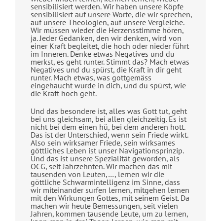
sensibilisiert werden. Wir haben unsere Köpfe
sensibilisiert auf unsere Worte, die wir sprechen,
auf unsere Theologien, auf unsere Vergleiche.
Wir müssen wieder die Herzensstimme hören,
ja. Jeder Gedanken, den wir denken, wird von
einer Kraft begleitet, die hoch oder nieder führt
im Inneren. Denke etwas Negatives und du
merkst, es geht runter. Stimmt das? Mach etwas
Negatives und du spürst, die Kraft in dir geht
runter. Mach etwas, was gottgemäss
eingehaucht wurde in dich, und du spürst, wie
die Kraft hoch geht.
Und das besondere ist, alles was Gott tut, geht
bei uns gleichsam, bei allen gleichzeitig. Es ist
nicht bei dem einen hü, bei dem anderen hott.
Das ist der Unterschied, wenn sein Friede wirkt.
Also sein wirksamer Friede, sein wirksames
göttliches Leben ist unser Navigationsprinzip.
Und das ist unsere Spezialität geworden, als
OCG, seit Jahrzehnten. Wir machen das mit
tausenden von Leuten,…, lernen wir die
göttliche Schwarmintelligenz im Sinne, dass
wir miteinander surfen lernen, mitgehen lernen
mit den Wirkungen Gottes, mit seinem Geist. Da
machen wir heute Bemessungen, seit vielen
Jahren, kommen tausende Leute, um zu lernen,