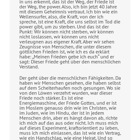
in uns erkennt, das ist der Weg, der Friede ist
der Weg, the power. Also, ich bin jetzt 40 Jahre
mit diesem Geheimnis vertraut. Ich bin wie ein
Wellensurfer, also, die Kraft, von der ich
spreche, ist eine Kraft, die uns selbst im Tod die
power gibt, um zu sterben. Und das ist der
Punkt: Wir können nicht sterben, wir können
nicht loslassen, wir können uns nicht
verleugnen aus eigener Kraft. Aber wir sehen
Zeugnisse von Menschen, die unter diesem
göttlichen Frieden ist, wie ich es da erklärt
habe: „Meinen Frieden gebe ich euch“ und er
sagt: Dieser Friede geht über den menschlichen
Verstand.
Der geht über die menschlichen Fähigkeiten. Da
haben wir Menschen gesehen, die haben selbst
auf dem Scheiterhaufen noch gesungen. Wo sie
von den Löwen verzehrt wurden, war dieser
Friede noch stärker. Es ist eine
Energiemaschine, der Friede Gottes, und er ist
im Moslem genauso drin wie im Christen, wie
im Juden, wie im Hindu, der ist in jedem
Menschen drin, aber es hängt davon ab, richte
ich mich auf das aus oder nicht. Ich muss mich
auf dieses Experiment, kraftorientiert zu leben,
muss ich mich einlassen, das ist wie ein Vertrag,
wie ein Handschlag, wie eine Heirat. Und so