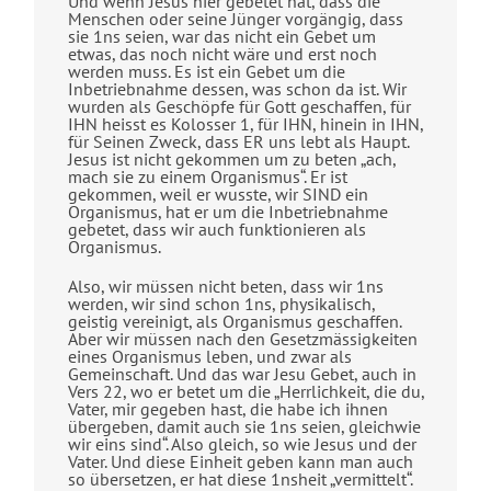
Und wenn Jesus hier gebetet hat, dass die
Menschen oder seine Jünger vorgängig, dass
sie 1ns seien, war das nicht ein Gebet um
etwas, das noch nicht wäre und erst noch
werden muss. Es ist ein Gebet um die
Inbetriebnahme dessen, was schon da ist. Wir
wurden als Geschöpfe für Gott geschaffen, für
IHN heisst es Kolosser 1, für IHN, hinein in IHN,
für Seinen Zweck, dass ER uns lebt als Haupt.
Jesus ist nicht gekommen um zu beten „ach,
mach sie zu einem Organismus“. Er ist
gekommen, weil er wusste, wir SIND ein
Organismus, hat er um die Inbetriebnahme
gebetet, dass wir auch funktionieren als
Organismus.
Also, wir müssen nicht beten, dass wir 1ns
werden, wir sind schon 1ns, physikalisch,
geistig vereinigt, als Organismus geschaffen.
Aber wir müssen nach den Gesetzmässigkeiten
eines Organismus leben, und zwar als
Gemeinschaft. Und das war Jesu Gebet, auch in
Vers 22, wo er betet um die „Herrlichkeit, die du,
Vater, mir gegeben hast, die habe ich ihnen
übergeben, damit auch sie 1ns seien, gleichwie
wir eins sind“. Also gleich, so wie Jesus und der
Vater. Und diese Einheit geben kann man auch
so übersetzen, er hat diese 1nsheit „vermittelt“.