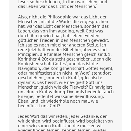
Jesus so beschrieben, „in ihm war Leben, und
das Leben war das Licht der Menschen.“
Also, nicht die Philosophie war das Licht der
Menschen, nicht die Worte, die er gesprochen
hat, war das Licht der Menschen, sondern das
Leben, das von ihm ausging, weil Gott was
durch ihn gewirkt hat, hat Leben, Frieden,
göttlichen Frieden in den Menschen geweckt.
Ich sag es noch mit einer anderen Stelle. Ich
rede jetzt halt von der Bibel her, aber es sind
Prinzipien, die für alle Menschen gleich sind. 1.
Korinther 4,20: da steht geschrieben, „denn die
Königsherrschaft Gottes“, und das ist die
Navigation, „die Königsherrschaft Gottes ergeht,
oder manifestiert sich nicht im Wort“, steht dort
geschrieben, „sondern in Kraft“, griechisch:
dynamis. Das heisst, wie navigiert Gott uns
Menschen, gleich wie die Tierwelt? Er navigiert
uns durch Kraftwirkung. Dynamis bedeutet auch
Energie, bedeutet wirksame Beeinflussung.
Eben, und ich wiederhole noch mal, wie
beeinflusst uns Gott?
Jedes Wort das wir reden, jeder Gedanke, den
wir denken, wird beeinflusst, wird begleitet von
einer wirksamen Kraft. Und die müssen wir
wieder finden lernen, kennen lernen, wieder