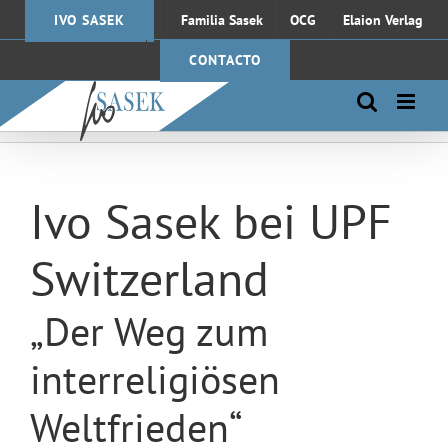
Saltar
IVO SASEK
Familia Sasek
OCG
Elaion Verlag
al
contenido
CONTACTO
Ivo Sasek bei UPF
Switzerland
„Der Weg zum
interreligiösen
Weltfrieden“