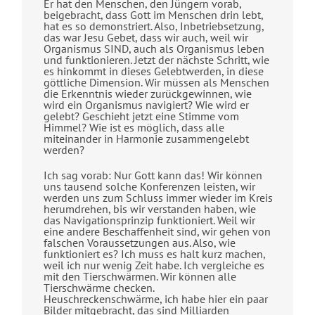
Er hat den Menschen, den Jüngern vorab,
beigebracht, dass Gott im Menschen drin lebt,
hat es so demonstriert. Also, Inbetriebsetzung,
das war Jesu Gebet, dass wir auch, weil wir
Organismus SIND, auch als Organismus leben
und funktionieren. Jetzt der nächste Schritt, wie
es hinkommt in dieses Gelebtwerden, in diese
göttliche Dimension. Wir müssen als Menschen
die Erkenntnis wieder zurückgewinnen, wie
wird ein Organismus navigiert? Wie wird er
gelebt? Geschieht jetzt eine Stimme vom
Himmel? Wie ist es möglich, dass alle
miteinander in Harmonie zusammengelebt
werden?
Ich sag vorab: Nur Gott kann das! Wir können
uns tausend solche Konferenzen leisten, wir
werden uns zum Schluss immer wieder im Kreis
herumdrehen, bis wir verstanden haben, wie
das Navigationsprinzip funktioniert. Weil wir
eine andere Beschaffenheit sind, wir gehen von
falschen Voraussetzungen aus. Also, wie
funktioniert es? Ich muss es halt kurz machen,
weil ich nur wenig Zeit habe. Ich vergleiche es
mit den Tierschwärmen. Wir können alle
Tierschwärme checken.
Heuschreckenschwärme, ich habe hier ein paar
Bilder mitgebracht, das sind Milliarden