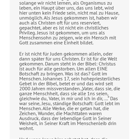
solange wir nicht lernen, als Organismus zu
leben, ein Haupt über uns, das uns lebt, wird
hier unten kein Friede sein, nicht mal zu Hause,
unmöglich. Als Jesus gekommen ist, haben wir
auch als Christen oft für uns reserviert,
gepachtet, aber es ist nicht ein christliches
Privileg. Jesus ist gekommen, um uns als
Menschensohn zu zeigen, wie ein Mensch mit
Gott zusammen eine Einheit bildet.
Er ist nicht für Juden gekommen allein, oder
dann später für uns Christen. Er ist für die Welt
gekommen. Darum steht in der Bibel: Christus
ist auch für alle gestorben. Um allen EINE
Botschaft zu bringen. Was ist das? Gott im
Menschen. Johannes 17, sein hohepriesterliches
Gebet in der Bibel, betet er und das wird seit
2000 Jahren missverstanden. „Vater, dass sie, die
ganze Menschheit, dass sie alle 1ns seien,
gleichwie du, Vater, in mir und ich in dir, …“ Das
war seine, Jesu, ständige Botschaft: Gott lebt im
Menschen. Alle Werke, die er getan hat, die
Zeichen, Wunder, die Machttaten waren
Ausdruck, dass der lebendige Gott in Seiner
Weisheit, in Seiner Kraft im Menschenleib drin
wohnt.