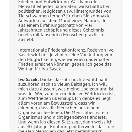
Frieden und Entwicklung. Was kann die
Menschheit jedes nationalen, wirtschaftlichen,
politischen, religiösen usw. Hintergrundes von
Tierschwärmen lernen? Erleben Sie kompakte
Antworten aus dem Mund eines Mannes, der
aus einem Erfahrungsschatz von vier
Jahrzehnten schöpft und dieses Geheimnis
bereits mit tausenden Menschen praktisch
auslebt.
Internationale Friedenskonferenz, Rede von Ivo
Sasek wird uns jetzt hier seine Vorstellung von
den Möglichkeiten, wie wir einen dauerhaften
Frieden erreichen können, geben. Ich gebe das
Wort an Mr. Ivo Sasek.
Ivo Sasek:
Danke, dass ihr noch Geduld habt
zuzuhören nach so vielen Beiträgen. Ich will
mich dazu äussern, was meine Überzeugung ist,
was der Weg zum interreligiösen Weltfrieden ist,
zum Weltfrieden überhaupt. Ich denke es liegt
allem voran am Bewusstsein, dass wir
erkennen, dass die Menschen aus einem
Organismus bestehen. Die Menschheit ist ein
Organismus und nicht irgendetwas anderes.
Und wenn ich diesen Satz sage, dann weiss ich
aus 40-jähriger Erfahrung mittlerweile, dass die
meisten Menschen das jetzt metaphorisch