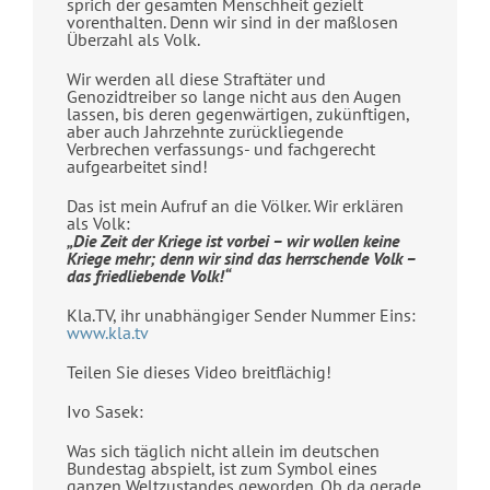
sprich der gesamten Menschheit gezielt
vorenthalten. Denn wir sind in der maßlosen
Überzahl als Volk.
Wir werden all diese Straftäter und
Genozidtreiber so lange nicht aus den Augen
lassen, bis deren gegenwärtigen, zukünftigen,
aber auch Jahrzehnte zurückliegende
Verbrechen verfassungs- und fachgerecht
aufgearbeitet sind!
Das ist mein Aufruf an die Völker. Wir erklären
als Volk:
„Die Zeit der Kriege ist vorbei – wir wollen keine
Kriege mehr; denn wir sind das herrschende Volk –
das friedliebende Volk!“
Kla.TV, ihr unabhängiger Sender Nummer Eins:
www.kla.tv
Teilen Sie dieses Video breitflächig!
Ivo Sasek:
Was sich täglich nicht allein im deutschen
Bundestag abspielt, ist zum Symbol eines
ganzen Weltzustandes geworden. Ob da gerade