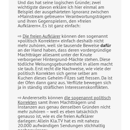
Und das hat seine logischen Gründe; zwei
wichtigste davon erkläre ich hier einmal am
Beispiel der ausgehärteten Ignoranz zwischen
»Mainstream getreuen« Verantwortungsträgern
und ihren Gegenspielern, den »freien
Aufklärern«. Es ist ganz einfach:
⇨
Die freien Aufklärer
können den sogenannt
»politisch Korrekten« einfach deshalb nicht
mehr zuhören, weil sie tausende Beweise
dafür
an der Hand haben, dass deren vordergründige
Machtträger allesamt unter der Knute
verborgener Hintergrund-Mächte stehen. Diese
tödliche Weisungsgebundenheit in allem macht
sie taub. Erst recht die Nachweise, wie viele der
politisch Korrekten sich gerne selber am
Kuchen dieses Geheim-Filzes satt fressen. Da ist
der Ofen dann ganz aus. Verfilzte bewegen sich
ja in ständig sträflichen Interessenskonflikten.
⇨ Andererseits können
die sogenannt politisch
Korrekten
samt ihren Machtträgern und
Instanzen aus genau denselben Gründen nicht
mehr zuhören – weil es eben tatsächlich
genauso ist, wie es die freien Aufklärer
darlegen: Allein Kla.TV hat es mit nahezu
20.000 aufwändigen Sendungen stichhaltig
nachgewiesen: