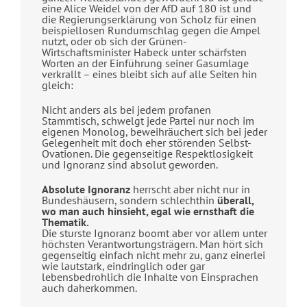
eine Alice Weidel von der AfD auf 180 ist und
die Regierungserklärung von Scholz für einen
beispiellosen Rundumschlag gegen die Ampel
nutzt, oder ob sich der Grünen-
Wirtschaftsminister Habeck unter schärfsten
Worten an der Einführung seiner Gasumlage
verkrallt – eines bleibt sich auf alle Seiten hin
gleich:
Nicht anders als bei jedem profanen
Stammtisch, schwelgt jede Partei nur noch im
eigenen Monolog, beweihräuchert sich bei jeder
Gelegenheit mit doch eher störenden Selbst-
Ovationen. Die gegenseitige Respektlosigkeit
und Ignoranz sind absolut geworden.
Absolute Ignoranz
herrscht aber nicht nur in
Bundeshäusern, sondern schlechthin
überall,
wo man auch hinsieht, egal wie ernsthaft die
Thematik.
Die sturste Ignoranz boomt aber vor allem unter
höchsten Verantwortungsträgern. Man hört sich
gegenseitig einfach nicht mehr zu, ganz einerlei
wie lautstark, eindringlich oder gar
lebensbedrohlich die Inhalte von Einsprachen
auch daherkommen.