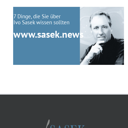
7 Dinge, die Sie über
Ivo Sasek wissen sollten
www.sasek.news