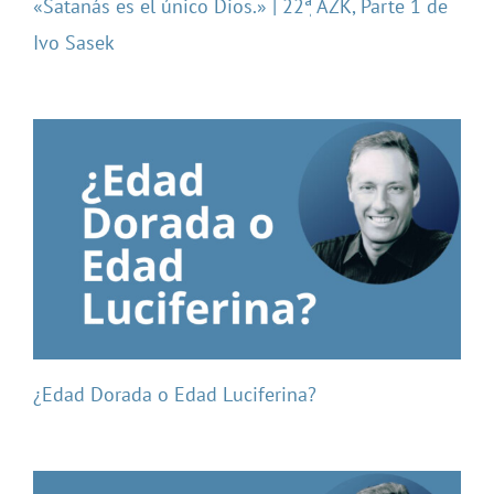
«Satanás es el único Dios.» | 22ٖª AZK, Parte 1 de
Ivo Sasek
¿Edad Dorada o Edad Luciferina?