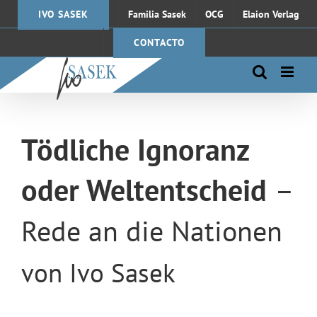
Saltar
IVO SASEK
Familia Sasek
OCG
Elaion Verlag
al
contenido
CONTACTO
Tödliche Ignoranz
oder Weltentscheid
–
Rede an die Nationen
von Ivo Sasek