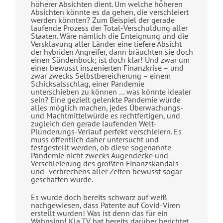
höherer Absichten dient. Um welche höheren
Absichten könnte es da gehen, die verschleiert
werden könnten? Zum Beispiel der gerade
laufende Prozess der Total-Verschuldung aller
Staaten. Wäre nämlich die Enteignung und die
Versklavung aller Länder eine tiefere Absicht
der hybriden Angreifer, dann bräuchten sie doch
einen Sündenbock; ist doch klar! Und zwar um
einer bewusst inszenierten Finanzkrise – und
zwar zwecks Selbstbereicherung – einem
Schicksalsschlag, einer Pandemie
unterschieben zu können … was könnte idealer
sein? Eine gezielt gelenkte Pandemie würde
alles möglich machen, jedes Überwachungs-
und Machtmittelwürde es rechtfertigen, und
zugleich den gerade laufenden Welt-
Plünderungs-Verlauf perfekt verschleiern. Es
muss öffentlich daher untersucht und
festgestellt werden, ob diese sogenannte
Pandemie nicht zwecks Augendecke und
Verschleierung des größten Finanzskandals
und -verbrechens aller Zeiten bewusst sogar
geschaffen wurde.
Es wurde doch bereits schwarz auf weiß
nachgewiesen, dass Patente auf Covid-Viren
erstellt wurden! Was ist denn das für ein
Wahnsinn! Kla.TV hat bereits darüber berichtet.