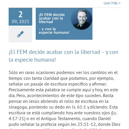
Leer Más
especie humana!
2
09, 2025
¡El FEM decide acabar con la libertad – y con
la especie humana!
Sólo en raras ocasiones podemos ver los cambios en el
tiempo con tanta claridad que podamos, por ejemplo,
señalar un pasaje de escritura específico y afirmar:
Precisamente esta palabra se cumple aquí y hoy, en este
día. Pero, acontecimientos de este tipo suceden. Basta
pensar en Jesús abriendo el rollo de escritura en la
sinagoga, poniendo su dedo en Is. 61:1 y diciendo: Esta
«¡Desata privilegios
escritura se está cumpliendo hoy ante vuestros ojos (Lc.
4:17-21) o en el Antiguo Testamento, cuando Daniel
inimaginados!»–
pudo señalar la profecía según Jer. 25:11-12, donde Dios
Visión del día