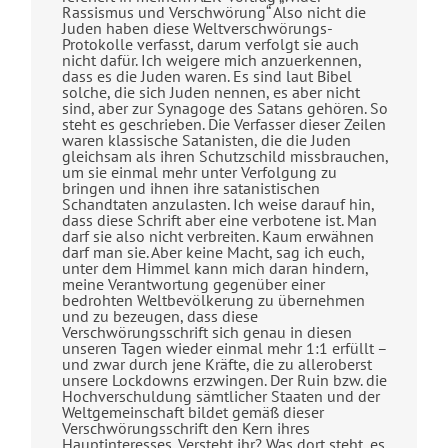
Rassismus und Verschwörung“ Also nicht die
Juden haben diese Weltverschwörungs-
Protokolle verfasst, darum verfolgt sie auch
nicht dafür. Ich weigere mich anzuerkennen,
dass es die Juden waren. Es sind laut Bibel
solche, die sich Juden nennen, es aber nicht
sind, aber zur Synagoge des Satans gehören. So
steht es geschrieben. Die Verfasser dieser Zeilen
waren klassische Satanisten, die die Juden
gleichsam als ihren Schutzschild missbrauchen,
um sie einmal mehr unter Verfolgung zu
bringen und ihnen ihre satanistischen
Schandtaten anzulasten. Ich weise darauf hin,
dass diese Schrift aber eine verbotene ist. Man
darf sie also nicht verbreiten. Kaum erwähnen
darf man sie. Aber keine Macht, sag ich euch,
unter dem Himmel kann mich daran hindern,
meine Verantwortung gegenüber einer
bedrohten Weltbevölkerung zu übernehmen
und zu bezeugen, dass diese
Verschwörungsschrift sich genau in diesen
unseren Tagen wieder einmal mehr 1:1 erfüllt –
und zwar durch jene Kräfte, die zu alleroberst
unsere Lockdowns erzwingen. Der Ruin bzw. die
Hochverschuldung sämtlicher Staaten und der
Weltgemeinschaft bildet gemäß dieser
Verschwörungsschrift den Kern ihres
Hauptinteresses. Versteht ihr? Was dort steht, es