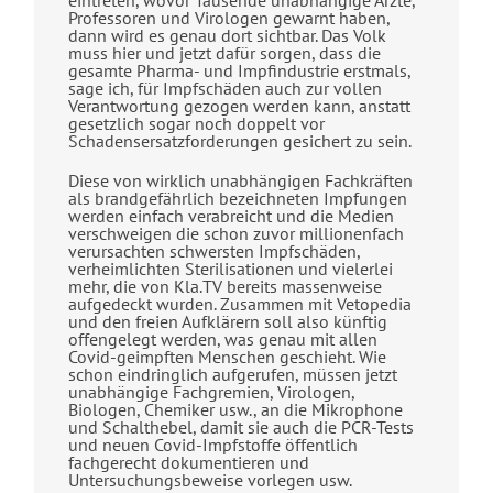
Professoren und Virologen gewarnt haben,
dann wird es genau dort sichtbar. Das Volk
muss hier und jetzt dafür sorgen, dass die
gesamte Pharma- und Impfindustrie erstmals,
sage ich, für Impfschäden auch zur vollen
Verantwortung gezogen werden kann, anstatt
gesetzlich sogar noch doppelt vor
Schadensersatzforderungen gesichert zu sein.
Diese von wirklich unabhängigen Fachkräften
als brandgefährlich bezeichneten Impfungen
werden einfach verabreicht und die Medien
verschweigen die schon zuvor millionenfach
verursachten schwersten Impfschäden,
verheimlichten Sterilisationen und vielerlei
mehr, die von Kla.TV bereits massenweise
aufgedeckt wurden. Zusammen mit Vetopedia
und den freien Aufklärern soll also künftig
offengelegt werden, was genau mit allen
Covid-geimpften Menschen geschieht. Wie
schon eindringlich aufgerufen, müssen jetzt
unabhängige Fachgremien, Virologen,
Biologen, Chemiker usw., an die Mikrophone
und Schalthebel, damit sie auch die PCR-Tests
und neuen Covid-Impfstoffe öffentlich
fachgerecht dokumentieren und
Untersuchungsbeweise vorlegen usw.