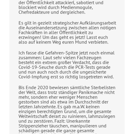
der Öffentlichkeit attackiert, sabotiert und
blockiert wird durch Medienmogule,
Chefredakteure und dergleichen.
Es gilt in gezielt strategischer Aufklärungsarbeit
die Auseinandersetzung zwischen allen nötigen
Fachkräften in aller Öffentlichkeit zu
erzwingen! Um das geht es jetzt! Lasst euch
also auf keinem Weg euren Mund verbieten.
Ich fasse die Gefahren-Spitze jetzt noch einmal
zusammen: Laut sehr vielen Fachzeugen
besteht ein extrem großer Verdacht, dass die
Covid-19-Seuche durch die PCR-Tests gerade
und nun auch noch durch die ungesicherte
Covid-Impfung erst so richtig losgetreten wird.
Bis Ende 2020 bewiesen sämtliche Sterbelisten
der Welt, dass trotz ständiger Panikmache nicht
mehr, sondern eher weniger Menschen
gestorben sind als etwa im Durchschnitt der
letzten Jahrzehnte. Es gab m.a.W. keinen
einzigen berechtigten Grund, um die gesamte
Weltwirtschaft derart zu ruinieren, lahmzulegen
und zu zerstören. Fazit: Unerkannte
Strippenzieher täuschen, manipulieren und
schädigen gerade die ganze gesamte