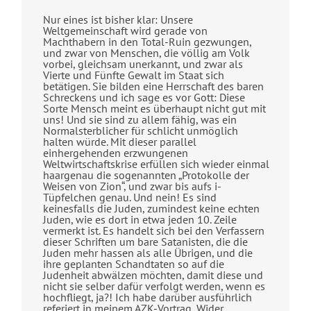
Nur eines ist bisher klar: Unsere
Weltgemeinschaft wird gerade von
Machthabern in den Total-Ruin gezwungen,
und zwar von Menschen, die völlig am Volk
vorbei, gleichsam unerkannt, und zwar als
Vierte und Fünfte Gewalt im Staat sich
betätigen. Sie bilden eine Herrschaft des baren
Schreckens und ich sage es vor Gott: Diese
Sorte Mensch meint es überhaupt nicht gut mit
uns! Und sie sind zu allem fähig, was ein
Normalsterblicher für schlicht unmöglich
halten würde. Mit dieser parallel
einhergehenden erzwungenen
Weltwirtschaftskrise erfüllen sich wieder einmal
haargenau die sogenannten „Protokolle der
Weisen von Zion“, und zwar bis aufs i-
Tüpfelchen genau. Und nein! Es sind
keinesfalls die Juden, zumindest keine echten
Juden, wie es dort in etwa jeden 10. Zeile
vermerkt ist. Es handelt sich bei den Verfassern
dieser Schriften um bare Satanisten, die die
Juden mehr hassen als alle Übrigen, und die
ihre geplanten Schandtaten so auf die
Judenheit abwälzen möchten, damit diese und
nicht sie selber dafür verfolgt werden, wenn es
hochfliegt, ja?! Ich habe darüber ausführlich
referiert in meinem AZK-Vortrag „Wider