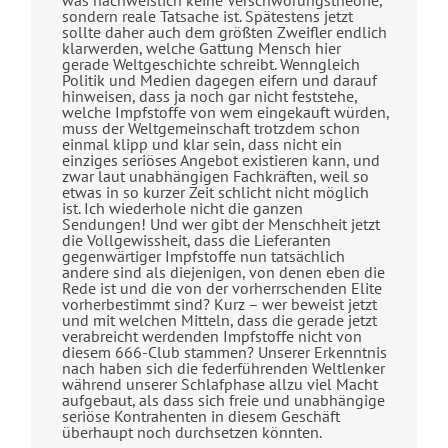
sondern reale Tatsache ist. Spätestens jetzt
sollte daher auch dem größten Zweifler endlich
klarwerden, welche Gattung Mensch hier
gerade Weltgeschichte schreibt. Wenngleich
Politik und Medien dagegen eifern und darauf
hinweisen, dass ja noch gar nicht feststehe,
welche Impfstoffe von wem eingekauft würden,
muss der Weltgemeinschaft trotzdem schon
einmal klipp und klar sein, dass nicht ein
einziges seriöses Angebot existieren kann, und
zwar laut unabhängigen Fachkräften, weil so
etwas in so kurzer Zeit schlicht nicht möglich
ist. Ich wiederhole nicht die ganzen
Sendungen! Und wer gibt der Menschheit jetzt
die Vollgewissheit, dass die Lieferanten
gegenwärtiger Impfstoffe nun tatsächlich
andere sind als diejenigen, von denen eben die
Rede ist und die von der vorherrschenden Elite
vorherbestimmt sind? Kurz – wer beweist jetzt
und mit welchen Mitteln, dass die gerade jetzt
verabreicht werdenden Impfstoffe nicht von
diesem 666-Club stammen? Unserer Erkenntnis
nach haben sich die federführenden Weltlenker
während unserer Schlafphase allzu viel Macht
aufgebaut, als dass sich freie und unabhängige
seriöse Kontrahenten in diesem Geschäft
überhaupt noch durchsetzen könnten.