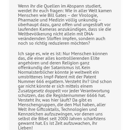
Wenn ihr die Quellen im Abspann studiert,
werdet ihr euch fragen: Wie in aller Welt kamen
Menschen wie Bill Gates – der Virologie,
Pharmazie und Medizin völlig unkundig –
überhaupt dazu, ganz offen und ungestraft vor
laufenden Kameras anzukündigen, dass sie die
Weltbevölkerung nicht allein mit DNA-
verändernden Stoffen impfen, sondern auch
noch so richtig reduzieren möchten?
Ich sage es, wie es ist: Nur Menschen können
das, die einer alles kontrollierenden Elite
angehören und deren Religion ganz
offenkundig der Satanismus ist. Kein
Normalsterblicher könnte je weltweit ein
umstrittenes Impf-Patent mit der Patent
Nummer 666 ergattern. Versteht ihr? Und schon
gar nicht könnte er sich mittels einem
Zusatzgesetz doppelt vor jeder Verantwortung
schützen, das die Registernummer 6666 hat.
Versteht ihr, was hier läuft? Da gibt es
Menschengruppen, die den Mut haben, aller
Welt ihre Giftcoktails, Technologien und
Kennzeichen aufzuzwingen, vor denen uns
selbst die Bibel seit 2000 Jahren schärfstens
gewarnt hat. Es ist Zeit aufzuwachen, ihr
Lieben!