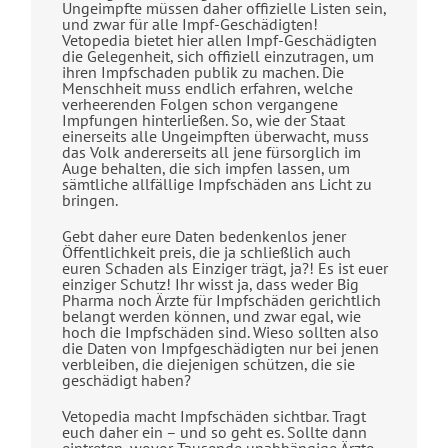
Ungeimpfte müssen daher offizielle Listen sein,
und zwar für alle Impf-Geschädigten!
Vetopedia bietet hier allen Impf-Geschädigten
die Gelegenheit, sich offiziell einzutragen, um
ihren Impfschaden publik zu machen. Die
Menschheit muss endlich erfahren, welche
verheerenden Folgen schon vergangene
Impfungen hinterließen. So, wie der Staat
einerseits alle Ungeimpften überwacht, muss
das Volk andererseits all jene fürsorglich im
Auge behalten, die sich impfen lassen, um
sämtliche allfällige Impfschäden ans Licht zu
bringen.
Gebt daher eure Daten bedenkenlos jener
Öffentlichkeit preis, die ja schließlich auch
euren Schaden als Einziger trägt, ja?! Es ist euer
einziger Schutz! Ihr wisst ja, dass weder Big
Pharma noch Ärzte für Impfschäden gerichtlich
belangt werden können, und zwar egal, wie
hoch die Impfschäden sind. Wieso sollten also
die Daten von Impfgeschädigten nur bei jenen
verbleiben, die diejenigen schützen, die sie
geschädigt haben?
Vetopedia macht Impfschäden sichtbar. Tragt
euch daher ein – und so geht es. Sollte dann
eintreten, wovor Tausende unabhängige Ärzte,