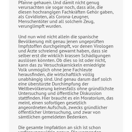
Pfanne gehauen. Und damit nicht genug
verursachten sie sogar noch, dass alle, die
diesen hochrangigen Fachkräften Gehör gaben,
als Covidioten, als Corona-Leugner,
Menschentöter und all solchem Zeug,
verunglimpft wurden.
Und nun wird nicht allein die spanische
Bevölkerung mit genau jenen ungeprüften
Impfstoffen durchgeimpft, vor denen Virologen
und Ärzte schreiend gewarnt haben, dass sie
selber erst die wirklich krassen Schädigungen
auslösen könnten. Ob dies so ist oder nicht,
kann das zu Versuchskarnickeln erniedrigte
Volk unmöglich ohne jene Fachleute
herausfinden, die wirtschaftlich völlig
unabhängig sind. Und genau darum darf solch
eine überstürzte Durchimpfung der
Weltbevölkerung keinesfalls ohne gründlichste
Untersuchung und öffentliche Diskussion
stattfinden. Hier braucht es ein Moratorium, das
meint, einen sofortigen gesetzlich
angeordneten Aufschub, zwecks gründlicher
öffentlicher Untersuchung, und zwar von
sämtlichen gemeldeten Bedenken.
Die gesamte Impfaktion an sich ist schon
verfassungswidrig genug. Die warnenden