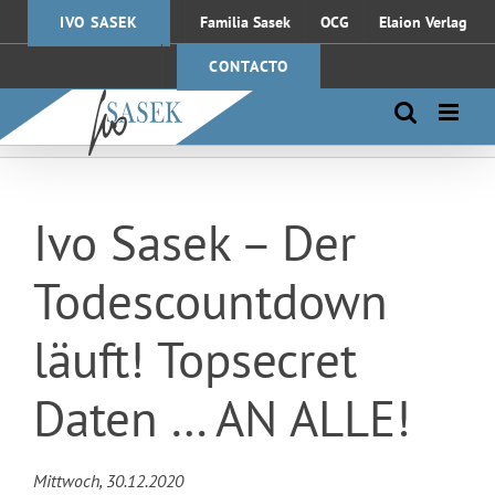
Saltar
IVO SASEK
Familia Sasek
OCG
Elaion Verlag
al
contenido
CONTACTO
Ivo Sasek – Der
Todescountdown
läuft! Topsecret
Daten … AN ALLE!
Mittwoch, 30.12.2020