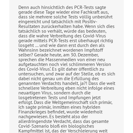
Denn auch hinsichtlich des PCR-Tests sagte
gerade diese Tage wieder eine Fachkraft aus,
dass sie mehrere solche Tests völlig unberührt
eingereicht und tatsächlich mit Positiv-
Resultaten zurückerhalten habe. Wenn sich dies
tatsächlich so verhält, würde das bedeuten,
dass die wahre Verbreitung des Covid-Virus
gerade mittels PCR-Tests erst überhaupt richtig
losgeht … und wie dann erst durch den als
Wahnsinn bezeichnet wordenen Impfstoff
selber? Gerade heute, am 30. Dezember,
sprechen die Massenmedien von einer neu
aufgetauchten noch viel schlimmeren Version
des Covid-Virus‘. Es gilt daher öffentlich zu
untersuchen, und zwar auf der Stelle, ob es sich
dabei nicht genau um die Erfüllung des
genannten Verdachts handelt, ja?! Dass die weit
schnellere Verbreitung eben nicht infolge eines
neuartigen Virus, sondern durch die
losgetretenen Tests und Impfungen jetzt
erfolgt. Dass die Weltgemeinschaft sich primär,
ich sagte primär, inmitten eines hybriden
Finanzkrieges befindet, wurde wiederholt
nachgewiesen. Es besteht also der
allerdringendste Verdacht, dass das gesamte
Covid-Szenario bloß ein biologisches
Kampfmittel ist, das der Verschleierung weit