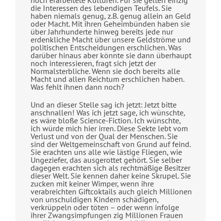
die Interessen des lebendigen Teufels. Sie
haben niemals genug, z.B. genug allein an Geld
oder Macht. Mit ihren Geheimbünden haben sie
über Jahrhunderte hinweg bereits jede nur
erdenkliche Macht über unsere Geldströme und
politischen Entscheidungen erschlichen. Was
darüber hinaus aber könnte sie dann überhaupt
noch interessieren, fragt sich jetzt der
Normalsterbliche. Wenn sie doch bereits alle
Macht und allen Reichtum erschlichen haben.
Was fehlt ihnen dann noch?
Und an dieser Stelle sag ich jetzt: Jetzt bitte
anschnallen! Was ich jetzt sage, ich wünschte,
es wäre bloße Science-Fiction. Ich wünschte,
ich würde mich hier irren. Diese Sekte lebt vom
Verlust und von der Qual der Menschen. Sie
sind der Weltgemeinschaft von Grund auf feind.
Sie erachten uns alle wie lästige Fliegen, wie
Ungeziefer, das ausgerottet gehört. Sie selber
dagegen erachten sich als rechtmäßige Besitzer
dieser Welt. Sie kennen daher keine Skrupel. Sie
zucken mit keiner Wimper, wenn ihre
verabreichten Giftcoktails auch gleich Millionen
von unschuldigen Kindern schädigen,
verkrüppeln oder töten – oder wenn infolge
ihrer Zwangsimpfungen zig Millionen Frauen