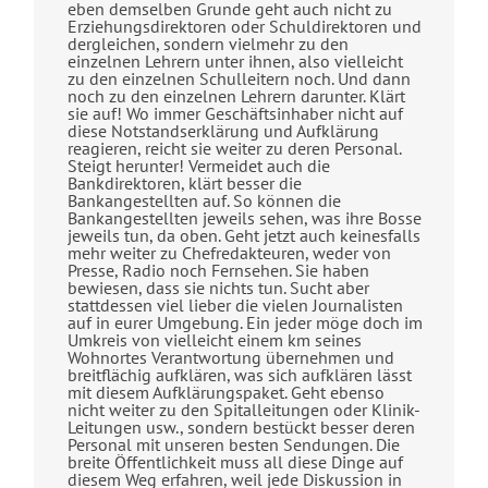
eben demselben Grunde geht auch nicht zu
Erziehungsdirektoren oder Schuldirektoren und
dergleichen, sondern vielmehr zu den
einzelnen Lehrern unter ihnen, also vielleicht
zu den einzelnen Schulleitern noch. Und dann
noch zu den einzelnen Lehrern darunter. Klärt
sie auf! Wo immer Geschäftsinhaber nicht auf
diese Notstandserklärung und Aufklärung
reagieren, reicht sie weiter zu deren Personal.
Steigt herunter! Vermeidet auch die
Bankdirektoren, klärt besser die
Bankangestellten auf. So können die
Bankangestellten jeweils sehen, was ihre Bosse
jeweils tun, da oben. Geht jetzt auch keinesfalls
mehr weiter zu Chefredakteuren, weder von
Presse, Radio noch Fernsehen. Sie haben
bewiesen, dass sie nichts tun. Sucht aber
stattdessen viel lieber die vielen Journalisten
auf in eurer Umgebung. Ein jeder möge doch im
Umkreis von vielleicht einem km seines
Wohnortes Verantwortung übernehmen und
breitflächig aufklären, was sich aufklären lässt
mit diesem Aufklärungspaket. Geht ebenso
nicht weiter zu den Spitalleitungen oder Klinik-
Leitungen usw., sondern bestückt besser deren
Personal mit unseren besten Sendungen. Die
breite Öffentlichkeit muss all diese Dinge auf
diesem Weg erfahren, weil jede Diskussion in