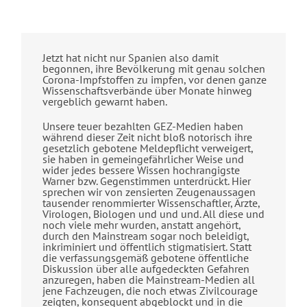
Jetzt hat nicht nur Spanien also damit
begonnen, ihre Bevölkerung mit genau solchen
Corona-Impfstoffen zu impfen, vor denen ganze
Wissenschaftsverbände über Monate hinweg
vergeblich gewarnt haben.
Unsere teuer bezahlten GEZ-Medien haben
während dieser Zeit nicht bloß notorisch ihre
gesetzlich gebotene Meldepflicht verweigert,
sie haben in gemeingefährlicher Weise und
wider jedes bessere Wissen hochrangigste
Warner bzw. Gegenstimmen unterdrückt. Hier
sprechen wir von zensierten Zeugenaussagen
tausender renommierter Wissenschaftler, Ärzte,
Virologen, Biologen und und und. All diese und
noch viele mehr wurden, anstatt angehört,
durch den Mainstream sogar noch beleidigt,
inkriminiert und öffentlich stigmatisiert. Statt
die verfassungsgemäß gebotene öffentliche
Diskussion über alle aufgedeckten Gefahren
anzuregen, haben die Mainstream-Medien all
jene Fachzeugen, die noch etwas Zivilcourage
zeigten, konsequent abgeblockt und in die