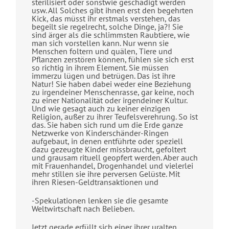
sterilisiert oder sonstwie geschädigt werden
usw. All Solches gibt ihnen erst den begehrten
Kick, das müsst ihr erstmals verstehen, das
begeilt sie regelrecht, solche Dinge, ja?! Sie
sind ärger als die schlimmsten Raubtiere, wie
man sich vorstellen kann. Nur wenn sie
Menschen foltern und quälen, Tiere und
Pflanzen zerstören können, fühlen sie sich erst
so richtig in ihrem Element. Sie müssen
immerzu lügen und betrügen. Das ist ihre
Natur! Sie haben dabei weder eine Beziehung
zu irgendeiner Menschenrasse, gar keine, noch
zu einer Nationalität oder irgendeiner Kultur.
Und wie gesagt auch zu keiner einzigen
Religion, außer zu ihrer Teufelsverehrung. So ist
das. Sie haben sich rund um die Erde ganze
Netzwerke von Kinderschänder-Ringen
aufgebaut, in denen entführte oder speziell
dazu gezeugte Kinder missbraucht, gefoltert
und grausam rituell geopfert werden. Aber auch
mit Frauenhandel, Drogenhandel und vielerlei
mehr stillen sie ihre perversen Gelüste. Mit
ihren Riesen-Geldtransaktionen und
-Spekulationen lenken sie die gesamte
Weltwirtschaft nach Belieben.
Jetzt gerade erfüllt sich einer ihrer uralten