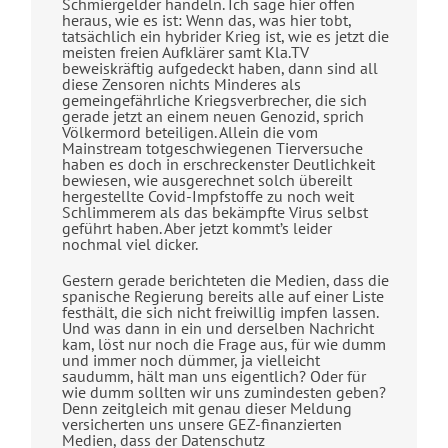
Schmiergelder handeln. Ich sage hier offen
heraus, wie es ist: Wenn das, was hier tobt,
tatsächlich ein hybrider Krieg ist, wie es jetzt die
meisten freien Aufklärer samt Kla.TV
beweiskräftig aufgedeckt haben, dann sind all
diese Zensoren nichts Minderes als
gemeingefährliche Kriegsverbrecher, die sich
gerade jetzt an einem neuen Genozid, sprich
Völkermord beteiligen. Allein die vom
Mainstream totgeschwiegenen Tierversuche
haben es doch in erschreckenster Deutlichkeit
bewiesen, wie ausgerechnet solch übereilt
hergestellte Covid-Impfstoffe zu noch weit
Schlimmerem als das bekämpfte Virus selbst
geführt haben. Aber jetzt kommt’s leider
nochmal viel dicker.
Gestern gerade berichteten die Medien, dass die
spanische Regierung bereits alle auf einer Liste
festhält, die sich nicht freiwillig impfen lassen.
Und was dann in ein und derselben Nachricht
kam, löst nur noch die Frage aus, für wie dumm
und immer noch dümmer, ja vielleicht
saudumm, hält man uns eigentlich? Oder für
wie dumm sollten wir uns zumindesten geben?
Denn zeitgleich mit genau dieser Meldung
versicherten uns unsere GEZ-finanzierten
Medien, dass der Datenschutz