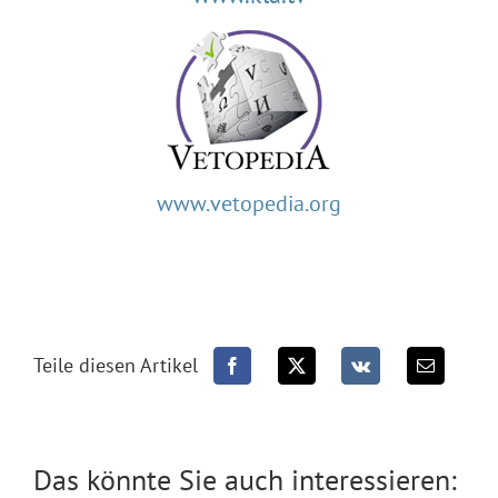
www.vetopedia.org
Teile diesen Artikel
A las puertas del
infierno – Oro,
Das könnte Sie auch interessieren:
purificado en el