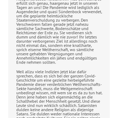
erfüllt sich genau, haargenau jetzt in unseren
Tagen an uns! Die Pandemie wird lediglich als
Augendecke und quasi Sündenbock verwendet,
um die geplante heimtückische
Staatenverschuldung zu verbergen. Den
Verschwörern fallen gerade jetzt nahezu
sämtliche Sachwerte, Bodenschätze und
Reichtümer der Erde zu. Sie verdienen sich
dumm und dämlich wie nie zuvor! Ihr letztes
darunter verborgenes Ziel ist allerdings noch
nicht einmal das, sondern eine knallharte,
sprich eiserne Weltherrschaft, wo sämtliche
unsere gehabten Vergnügungen und
Annehmlichkeiten ein jähes und endgültiges
Ende nehmen sollten.
Weil allzu viele Indizien jetzt klar dafür
sprechen, dass es sich bei der ganzen Covid-
Geschichte um eine gezielte herbeigeführte
Pandemie dieser verderblichen Weltherrschafts-
Sekte handelt, muss die Weltgemeinschaft
unbedingt wissen, mit wem sie es da zu tun hat.
Denn jene haben sich eigenmächtig an die
Schalthebel der Menschheit gesetzt. Und diese
Leute sind nun wirklich schädlich. Satanisten
dulden keine andere Religion als diejenige
Satans. Sie dulden weder nationale Interessen
noch erarbeitete Kulturen. Für sie gelten einzig