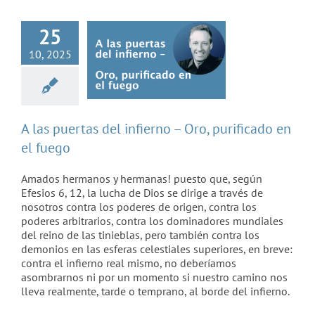
fuego
25
10, 2025
A las puertas del infierno – Oro, purificado en
el fuego
Amados hermanos y hermanas! puesto que, según
Efesios 6, 12, la lucha de Dios se dirige a través de
nosotros contra los poderes de origen, contra los
poderes arbitrarios, contra los dominadores mundiales
del reino de las tinieblas, pero también contra los
demonios en las esferas celestiales superiores, en breve:
¡El FEM decide
contra el infierno real mismo, no deberíamos
asombrarnos ni por un momento si nuestro camino nos
acabar con la
lleva realmente, tarde o temprano, al borde del infierno.
libertad – y con la