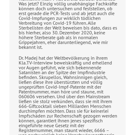
Was jetzt? Einzig völlig unabhängige Fachkräfte
können doch untersuchen und feststellen, ob
erst gerade die PCR-Tests und ab jetzt auch die
Covid-Impfungen zur wirklich tödlichen
Verbreitung von Covid-19 führen. Alle
Sterbelisten der Welt beweisen bis dato, dass es
bis hierher, also 30. Dezember 2020, keine
höhere Sterberate gab als in normalen
Grippejahren, eher darunterliegend, wie mir
bekannt ist.
Dr. Madej hat der Weltbevölkerung in ihrem
Kla.TV-Interview beweiskräftig und erhellend
vor Augen geführt, wie sich bekennende
Satanisten an der Spitze der Impfindustrie
befinden. Skrupellos, Wahnsinnigen gleich,
ließen diese ihre überstürzten und völlig
ungeprüften Covid-Impf-Patente mit der
Patentnummer, man höre und staune, mit
060606 versehen. Und über den Mainstream
ließen sie stolz verkünden, dass sie mit ihrem
666-Giftcocktail sieben Milliarden Menschen
durchimpfen möchten. Dass sie für keinerlei
Impfschäden zur Rechenschaft gezogen werden
können, garantiert ihnen jenes spezifisch
eingeführte neue Gesetz mit der
Registernummer, man staunt wieder, 6666 –
was nachweislich keine Verschwörungstheorie,