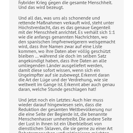
hybrider Krieg gegen die gesamte Menschheit.
Und das wird bezeugt.
Und all das, was uns als schonende und
rettende Maßnahmen verkauft wird, steht unter
Höchstverdacht, das es das genaue Gegenteil
mit der Menschheit anrichtet. Es verhält sich 1:1
wie die anfangs genannten Nachrichten, wo
den spanischen Impfverweigerern weisgemacht
wird, dass ihre Namen zwar auf eine Liste
kommen, wo ihre Daten aber völlig geschützt
bleiben … während sie doch im selben Satz
angekündigt haben, dass ihre Daten an alle
umliegenden Länder ausgeliefert werden,
damit diese sofort wissen, wenn sich ein
Ungeimpfter auf sie zubewegt. Erkennt daran
die Art der Lüge und der Verdrehung, wie sie
weltweit im Gange ist. Erkennt aber auch genau
daran, welche Stunde geschlagen hat!
Und jetzt noch ein Letztes: Auch hier muss
wieder darauf hingewiesen sein, dass die
Reduktion der gesamten Weltbevölkerung nur
die eine Seite der Begierde ist, die benannte
Menschenhasser umhertreibt. Die andere Seite
der Lust in ihnen ist ein Überbleibsel von
dienstlichen Sklaven, die sie gerne zu einer Art
Robotermenschen umfunktionieren möchten.