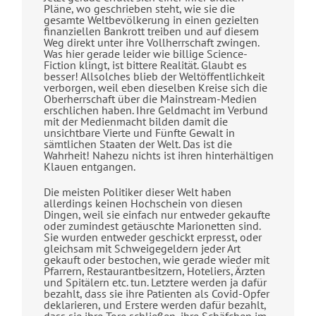
Pläne, wo geschrieben steht, wie sie die
gesamte Weltbevölkerung in einen gezielten
finanziellen Bankrott treiben und auf diesem
Weg direkt unter ihre Vollherrschaft zwingen.
Was hier gerade leider wie billige Science-
Fiction klingt, ist bittere Realität. Glaubt es
besser! Allsolches blieb der Weltöffentlichkeit
verborgen, weil eben dieselben Kreise sich die
Oberherrschaft über die Mainstream-Medien
erschlichen haben. Ihre Geldmacht im Verbund
mit der Medienmacht bilden damit die
unsichtbare Vierte und Fünfte Gewalt in
sämtlichen Staaten der Welt. Das ist die
Wahrheit! Nahezu nichts ist ihren hinterhältigen
Klauen entgangen.
Die meisten Politiker dieser Welt haben
allerdings keinen Hochschein von diesen
Dingen, weil sie einfach nur entweder gekaufte
oder zumindest getäuschte Marionetten sind.
Sie wurden entweder geschickt erpresst, oder
gleichsam mit Schweigegeldern jeder Art
gekauft oder bestochen, wie gerade wieder mit
Pfarrern, Restaurantbesitzern, Hoteliers, Ärzten
und Spitälern etc. tun. Letztere werden ja dafür
bezahlt, dass sie ihre Patienten als Covid-Opfer
deklarieren, und Erstere werden dafür bezahlt,
dass sie ihre Tore schließen, ihre Schäfchen im