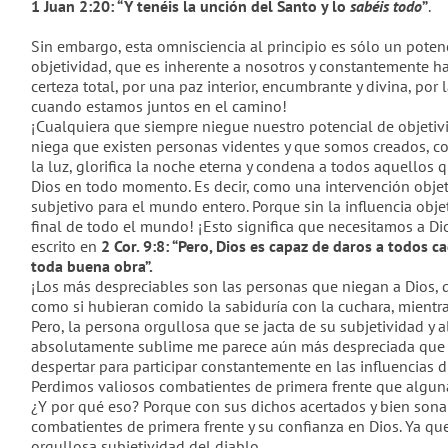
1 Juan 2:20: “Y tenéis la unción del Santo y lo
sabéis todo
”
.
Sin embargo, esta omnisciencia al principio es sólo un pote
objetividad, que es inherente a nosotros y constantemente h
certeza total, por una paz interior, encumbrante y divina, po
cuando estamos juntos en el camino!
¡Cualquiera que siempre niegue nuestro potencial de objetivid
niega que existen personas videntes y que somos creados, co
la luz, glorifica la noche eterna y condena a todos aquellos
Dios en todo momento. Es decir, como una intervención obje
subjetivo para el mundo entero. Porque sin la influencia obj
final de todo el mundo! ¡Esto significa que necesitamos a 
escrito en
2 Cor. 9:8: “Pero, Dios es capaz de daros a todos 
toda buena obra”.
¡Los más despreciables son las personas que niegan a Dios, 
como si hubieran comido la sabiduría con la cuchara, mient
Pero, la persona orgullosa que se jacta de su subjetividad y
absolutamente sublime me parece aún más despreciada que e
despertar para participar constantemente en las influencias di
Perdimos valiosos combatientes de primera frente que alguna
¿Y por qué eso? Porque con sus dichos acertados y bien sonan
combatientes de primera frente y su confianza en Dios. Ya q
orgullosa subjetividad del diablo.