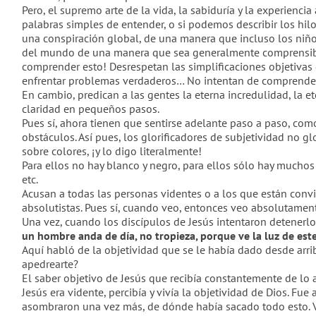
Pero, el supremo arte de la vida, la sabiduría y la experie
palabras simples de entender, o si podemos describir los h
una conspiración global, de una manera que incluso los niño
del mundo de una manera que sea generalmente comprensible.
comprender esto! Desrespetan las simplificaciones objetivas
enfrentar problemas verdaderos… No intentan de comprender 
En cambio, predican a las gentes la eterna incredulidad, la 
claridad en pequeños pasos.
Pues sí, ahora tienen que sentirse adelante paso a paso, co
obstáculos. Así pues, los glorificadores de subjetividad no g
sobre colores, ¡y lo digo literalmente!
Para ellos no hay blanco y negro, para ellos sólo hay mucho
etc.
Acusan a todas las personas videntes o a los que están conv
absolutistas. Pues sí, cuando veo, entonces veo absolutamen
Una vez, cuando los discípulos de Jesús intentaron detenerlo 
un hombre anda de día, no tropieza, porque ve la luz de est
Aquí habló de la objetividad que se le había dado desde arri
apedrearte?
El saber objetivo de Jesús que recibía constantemente de lo al
Jesús era vidente, percibía y vivía la objetividad de Dios. Fue
asombraron una vez más, de dónde había sacado todo esto. Vos