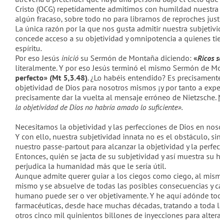
Cristo (OCG) repetídamente admitimos con humildad nuestra su
algún fracaso, sobre todo no para librarnos de reproches just
La única razón por la que nos gusta admitir nuestra subjetiv
concede acceso a su objetividad y omnipotencia a quienes tie
espíritu.
Por eso Jesús
inició
su Sermón de Montaña diciendo:
«
Ricos s
literalmente. Y por eso Jesús terminó el mismo Sermón de M
perfecto» (Mt 5,3.48)
. ¿Lo habéis entendido? Es precisamente 
objetividad de Dios para nosotros mismos ¡y por tanto a expe
precisamente dar la vuelta al mensaje erróneo de Nietzsche.
la objetividad de Dios no habría amado lo suficiente»
.
Necesitamos la objetividad y las perfecciones de Dios en no
Y con ello, nuestra subjetividad innata no es el obstáculo, s
nuestro passe-partout para alcanzar la objetividad y la perfec
Entonces, quién se jacta de su subjetividad y así muestra su 
perjudica la humanidad más que le sería útil.
Aunque admite querer guiar a los ciegos como ciego, al mismo
mismo y se absuelve de todas las posibles consecuencias y c
humano puede ser o ver objetivamente. Y he aquí adónde to
farmacéuticas, desde hace muchas décadas, tratando a toda 
otros cinco mil quinientos billones de inyecciones para alte