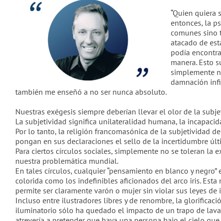
“Quien quiera s
entonces, la p
comunes sino t
atacado de esta
podía encontrar
manera. Esto s
simplemente no
damnación infi
también me enseñó a no ser nunca absoluto.
Nuestras exégesis siempre deberían llevar el olor de la subj
La subjetividad significa unilateralidad humana, la incapac
Por lo tanto, la religión francomasónica de la subjetividad 
pongan en sus declaraciones el sello de la incertidumbre últi
Para ciertos círculos sociales, simplemente no se toleran la
nuestra problemática mundial.
En tales círculos, cualquier “pensamiento en blanco y negro” 
colorida como los indefinibles aficionados del arco iris. Esta
permite ser claramente varón o mujer sin violar sus leyes de 
Incluso entre ilustradores libres y de renombre, la glorificac
iluminatorio sólo ha quedado el impacto de un trapo de lava
atrevería a pretender que haya una persona bajo el cielo que