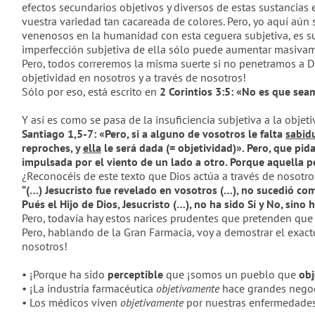
efectos secundarios objetivos y diversos de estas sustancias
vuestra variedad tan cacareada de colores. Pero, yo aquí aún 
venenosos en la humanidad con esta ceguera subjetiva, es su
imperfección subjetiva de ella sólo puede aumentar masivam
Pero, todos correremos la misma suerte si no penetramos a D
objetividad en nosotros y a través de nosotros!
Sólo por eso, está escrito en
2 Corintios 3:5: «No es que sea
Y así es como se pasa de la insuficiencia subjetiva a la objeti
Santiago 1,5-7: «Pero, si a alguno de vosotros le falta
sabid
reproches, y
ella
le será dada (= objetividad)». Pero, que pida
impulsada por el viento de un lado a otro. Porque aquella p
¿Reconocéis de este texto que Dios actúa a través de nosotro
“(…) Jesucristo fue revelado en vosotros (…), no sucedió co
Pués el Hijo de Dios, Jesucristo (…), no ha sido Sí y No, sino 
Pero, todavía hay estos narices prudentes que pretenden que c
Pero, hablando de la Gran Farmacia, voy a demostrar el exact
nosotros!
• ¡Porque ha sido
perceptible
que ¡somos un pueblo que
ob
• ¡La industria farmacéutica
objetivamente
hace grandes negoc
• Los médicos viven
objetivamente
por nuestras enfermedades 