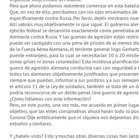
Para que ahora podamos realmente comenzar en esta batalla de
Que, en vez de ello, percibamos con los ojos ensalmados de 
específicamente contra Rusia. Por favor, dejéis mostraros n
Allí sabráis muy objetivamente lo que sigue: El gobierno ale
ejército federal se desarrolló exactamente como penetraba a
Alemania contra Rusia. Y las guerras de agresión están restr
puede ser castigado con una pena de prisión de al menos diez 
de la Fuerza Aérea Alemana, el teniente general Ingo Gerhart
puente extranjero, para lo cual se necesitarían 10 o 20 misil
zonas grises ni zonas coloreadas! Esta insidiosa planificaci
guerra de agresión alemana conduciría casi con seguridad a 
todos los alemanes objetivamente justificados que presenten 
siempre que puedan, informar a sus políticos y a sus semejant
el artículo 11 de la Ley de soldados, también se trata de un 
podría reconocerse de un delito penal. Una guerra de agresió
¿Cómo lidiamos con esta información?
Pero, en este punto, una vez más, me acuerdo en primer lugar 
objetivo, que las elites conspirativas ahora harán todo lo p
‘Corona’. Dije enfáticamente que ni siquiera nos dejaramos 
extraños y similares.
Y ¿habéis visto? Esto y muchas otras diversas cosas han lan