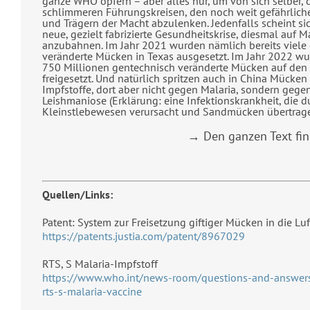
ganze WHO opfern – aber alles nur, um von sich selber, 
schlimmeren Führungskreisen, den noch weit gefährlich
und Trägern der Macht abzulenken. Jedenfalls scheint si
neue, gezielt fabrizierte Gesundheitskrise, diesmal auf Ma
anzubahnen. Im Jahr 2021 wurden nämlich bereits viele
veränderte Mücken in Texas ausgesetzt. Im Jahr 2022 wu
750 Millionen gentechnisch veränderte Mücken auf den 
freigesetzt. Und natürlich spritzen auch in China Mücken 
Impfstoffe, dort aber nicht gegen Malaria, sondern gege
Leishmaniose (Erklärung: eine Infektionskrankheit, die d
Kleinstlebewesen verursacht und Sandmücken übertrag
→ Den ganzen Text fi
Quellen/Links:
Patent: System zur Freisetzung giftiger Mücken in die Luf
https://patents.justia.com/patent/8967029
RTS, S Malaria-Impfstoff
https://www.who.int/news-room/questions-and-answer
rts-s-malaria-vaccine