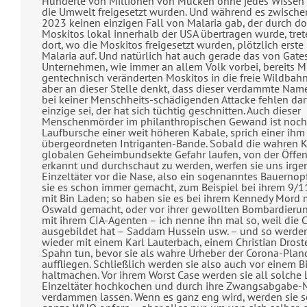
Hunderte von Millionen von Mücken ohne jedes Wissen 
die Umwelt freigesetzt wurden. Und während es zwische
2023 keinen einzigen Fall von Malaria gab, der durch do
Moskitos lokal innerhalb der USA übertragen wurde, tre
dort, wo die Moskitos freigesetzt wurden, plötzlich erste
Malaria auf. Und natürlich hat auch gerade das von Gates
Unternehmen, wie immer an allem Volk vorbei, bereits M
gentechnisch veränderten Moskitos in die freie Wildbahn
aber an dieser Stelle denkt, dass dieser verdammte Name
bei keiner Menschheits-schädigenden Attacke fehlen darf
einzige sei, der hat sich tüchtig geschnitten. Auch dieser
Menschenmörder im philanthropischen Gewand ist noch
Laufbursche einer weit höheren Kabale, sprich einer ihm
übergeordneten Intriganten-Bande. Sobald die wahren K
globalen Geheimbundsekte Gefahr laufen, von der Öffent
erkannt und durchschaut zu werden, werfen sie uns irg
Einzeltäter vor die Nase, also ein sogenanntes Bauernop
sie es schon immer gemacht, zum Beispiel bei ihrem 9/
mit Bin Laden; so haben sie es bei ihrem Kennedy Mord 
Oswald gemacht, oder vor ihrer gewollten Bombardierun
mit ihrem CIA-Agenten – ich nenne ihn mal so, weil die C
ausgebildet hat – Saddam Hussein usw. – und so werden
wieder mit einem Karl Lauterbach, einem Christian Dros
Spahn tun, bevor sie als wahre Urheber der Corona-Pla
auffliegen. Schließlich werden sie also auch vor einem Bi
haltmachen. Vor ihrem Worst Case werden sie all solche 
Einzeltäter hochkochen und durch ihre Zwangsabgabe-
verdammen lassen. Wenn es ganz eng wird, werden sie s