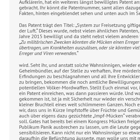
Aufklärerin, hat ein weiteres längst bewilligtes Patent an
gebracht. Ihr könnt die Patentnummer, samt allen dazug
Fakten, hinten eingeblendet sehen und unten auch im S
Das Patent trägt den Titel: „System zur Freisetzung gifti
der Luft.“ Dieses wurde, nebst vielen ähnlichen Patenten,
Jahre 2015 bewilligt und da steht nebst vielem anderen 
„
Zu militärischen Zwecken könnten die Mücken einen Erreger
übertragen, um Krankheiten auszulösen, oder sie könnten vie
Erreger und Viren verwenden.
“
wird. Seht ihr, und anstatt solche Wahnsinnigen, wieder 
Geheimbündler, auf der Stelle zu verhaften, ihre mörder
Erfindungen zu beschlagnahmen und all ihre Entwickler h
zu bringen, bekommen die noch amtliche Bewilligungen 
potentiellen Völker-Mordwaffen. Stellt Euch einmal vor,
ein Patent einreichen, was dann passieren würde. Und wa
gekommen ist, ist ja mit Sicherheit nur wieder ein vers
kleiner Bruchteil eines weit schlimmeren Ganzen. Noch 
wir, dass uns in Kürze Impfstoffe über Früchte und Gemü
auch über eigens dazu gezüchtete „Impf-Mücken“ verabr
soll. Gates hat bereits bei einem Kongress Mücken freig
Publikum Panik ausbrechen zu lassen, um die Leute geg
sensibilisieren. Kann nicht nur ein Wahnsinniger so etwa
daraufhin die Befürchtung äusserte, man wolle uns mit