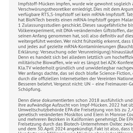
Impfstoff-Mücken impfen, wurde wie gewohnt sogleich 
Verschwörungstheoretiker erniedrigt. Dies mit dem Argume
verfügbare RTS,S-Impfstoff sei kein mRNA-Impfstoff. Tat
hat BioNTech bereits einen mRNA-Impfstoff gegen Malari
1 Zulassungsstudien geschickt. Dieses saugefährliche bi
Völkerexperiment, mit DNA-verändernden Giftstoffen, da
seinen Anfang genommen hat, soll also definitiv auf di
weitergeführt werden. Wer nicht frühzeitig erkennt, dass l
und jedes auf gezielte mRNA-Kontaminierungen (Bauchb
Erklärung: Verseuchung oder Verunreinigung) hinausläuft,
Denn es handelt sich bei alledem letztlich um hocheffizi
militärische Biowaffen, wie wir es längst bei AZK-Konfe
Kla.TV wiederholt gründlich und unwiderlegbar nachge
Wer anfangs dachte, das sei doch bloße Science-Fiction,
durch die offiziellen Internetseiten der Vereinten Nation
Besseren belehrt. Vergesst nicht: UN – eine Freimaurer
Schöpfung.
Denn diese dokumentierten schon 2018 ausführlich und 
ihre aufwändige Aufzucht von Impf-Mücken. 2022 hat üb
Umweltschutzbehörde EPA die Freisetzung von bis zu 2,
genetisch veränderten Moskitos und Eiern in Monroe Coun
und mehreren Bezirken in Kalifornien genehmigt. Die EPA
Freisetzung durch das Biotech-Unternehmen Oxitec zwi
und dem 30. April 2024 angekündigt. Fakt ist also, dass b