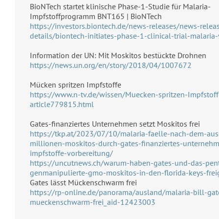
BioNTech startet klinische Phase-1-Studie für Malaria-
Impfstoffprogramm BNT165 | BioNTech
https://investors.biontech.de/news-releases/news-relea
details/biontech-initiates-phase-1-clinical-trial-malaria
Information der UN: Mit Moskitos bestückte Drohnen
https://news.un.org/en/story/2018/04/1007672
Mücken spritzen Impfstoffe
https://www.n-tv.de/wissen/Muecken-spritzen-Impfstoff
article779815.html
Gates-finanziertes Unternehmen setzt Moskitos frei
https://tkp.at/2023/07/10/malaria-faelle-nach-dem-au
millionen-moskitos-durch-gates-finanziertes-unterneh
impfstoffe-vorbereitung/
https://uncutnews.ch/warum-haben-gates-und-das-pen
genmanipulierte-gmo-moskitos-in-den-florida-keys-frei
Gates lässt Mückenschwarm frei
https://rp-online.de/panorama/ausland/malaria-bill-gat
mueckenschwarm-frei_aid-12423003