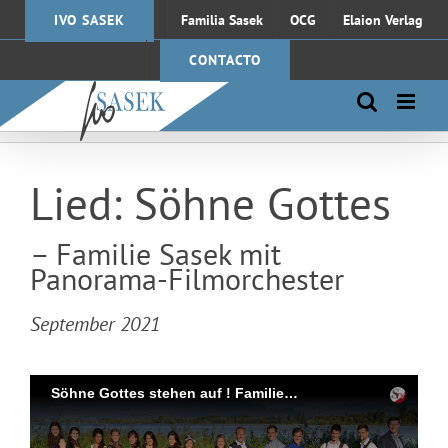
Saltar
IVO SASEK
Familia Sasek
OCG
Elaion Verlag
al
contenido
CONTACTO
Lied: Söhne Gottes
– Familie Sasek mit
Panorama-Filmorchester
September 2021