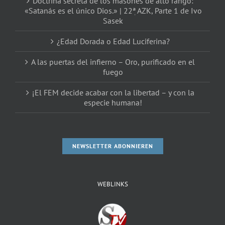
Doctrina secreta de los masones de alto rango:
«Satanás es el único Dios.» | 22ٖª AZK, Parte 1 de Ivo
Sasek
¿Edad Dorada o Edad Luciferina?
A las puertas del infierno – Oro, purificado en el
fuego
¡El FEM decide acabar con la libertad – y con la
especie humana!
NEWSLETTER ABONNIEREN
WEBLINKS