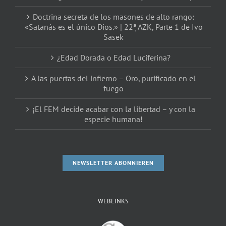
Doctrina secreta de los masones de alto rango:
«Satanás es el único Dios.» | 22ٖª AZK, Parte 1 de Ivo
Sasek
¿Edad Dorada o Edad Luciferina?
A las puertas del infierno – Oro, purificado en el
fuego
¡El FEM decide acabar con la libertad – y con la
especie humana!
NEWSLETTER ABONNIEREN
WEBLINKS