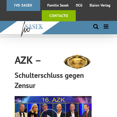
Saltar
IVO SASEK
Familia Sasek
OCG
Elaion Verlag
al
contenido
CONTACTO
AZK
–
Schulterschluss gegen
Zensur