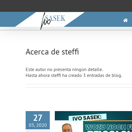
Saltar
al
contenido
Acerca de
steffi
Este autor no presenta ningún detalle.
Wozu noch Feinde bei solch
Hasta ahora steffi ha creado 3 entradas de blog.
Freunden? – Aufruf an stu
Zeugen – gegen den Bürgerkr
27
03, 2020