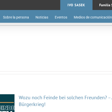
IVO SASEK
Familia 
Sobre la persona
Noticias
Eventos
Medios de comunicación
en
mme
ieg!
Wozu noch Feinde bei solchen Freunden? –
Bürgerkrieg!