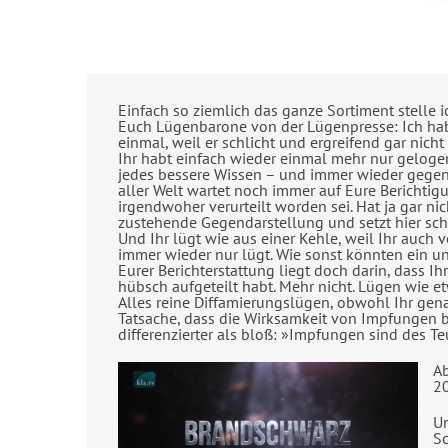
Einfach so ziemlich das ganze Sortiment stelle 
Euch Lügenbarone von der Lügenpresse: Ich hab
einmal, weil er schlicht und ergreifend gar nicht 
Ihr habt einfach wieder einmal mehr nur geloge
jedes bessere Wissen – und immer wieder gegen 
aller Welt wartet noch immer auf Eure Berichti
irgendwoher verurteilt worden sei. Hat ja gar ni
zustehende Gegendarstellung und setzt hier sc
Und Ihr lügt wie aus einer Kehle, weil Ihr auch
immer wieder nur lügt. Wie sonst könnten ein un
Eurer Berichterstattung liegt doch darin, dass 
hübsch aufgeteilt habt. Mehr nicht. Lügen wie e
Alles reine Diffamierungslügen, obwohl Ihr gen
Tatsache, dass die Wirksamkeit von Impfungen b
differenzierter als bloß: »Impfungen sind des Te
Ab
20
Un
Sc