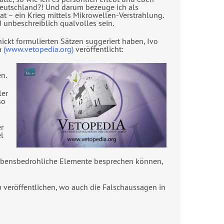
Deutschland?! Und darum bezeuge ich als
at – ein Krieg mittels Mikrowellen-Verstrahlung.
unbeschreiblich qualvolles sein.
hickt formulierten Sätzen suggeriert haben, Ivo
a
(www.vetopedia.org)
veröffentlicht:
n.
ler
so
er
el
n lebensbedrohliche Elemente besprechen können,
u veröffentlichen, wo auch die Falschaussagen in