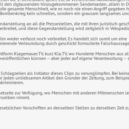
t all den zigtausenden hinzugekommenen Sendemasten, allein in 
 die gesamte Menschheit, wie es noch nie einen Angriff gegeben h
 Bombenkrieg kein schnelles, sondern ein grausam langsames und 
arstellung an all die Pressestellen, die mit ihren juristisch gesc
rbreitet, und diese Gegendarstellung wird zeitgleich in Vetopedi
ilm weder verfasst noch verbreitet. Es handelt sich somit um eine
minierende Verleumdung durch geschickt formulierte Falschaussage
Plattform Klagemauer.TV, kurz Kla.TV, wo Hunderte Menschen aus al
eröffentlichen können – aber jeder auf eigene Verantwortung – 
Schlagzeilen als Initiator dieses Clips zu verunglimpfen. Bei kein
für jeden unliebsamen Artikel den Gründer der Zeitung, zum Beispi
nkriminieren.
Internetseite zur Verfügung, wo Menschen mit anderen Mitmensche
enselben nimmt.
setzlichen Vorschriften an denselben Stellen zu derselben Zeit z