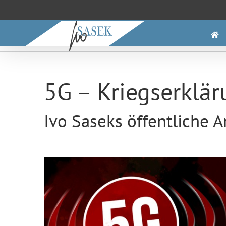
Saltar
al
contenido
5G – Kriegserklä
Ivo Saseks öffentliche 