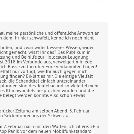
mal meine persönliche und öffentliche Antwort an
dem Ihr hier schwafelt, kenne ich noch nicht
ehnten, und zwar wider besseres Wissen, wider
cht gemacht, wisst Ihr das? Das Publikum in
etzung und Beihilfe zur Holocaust-Leugnung
ust 2018 im Verbunde aus, verweigert mir jede
lich Busse zu tun über Eure verdammten Lügen!
lfalt nur vorlügt, wie Ihr auch gegen mich
g finden? Erklärt es mir. Die einzige Vielfalt
sek, die Schandtitel einfach untereinander
pfungen sind des Teufels« und so vielerlei mehr.
, des Klimawandels besprochen wurden und die
ie belegt werden konnte. Also schon etwas
brücker Zeitung am selben Abend, 5. Februar
 ein Sektenführer aus der Schweiz.«
. Februar nach mit den Worten, ich zitiere: »Ein
tsApp Panik vor dem neuen Mobilfunkstandard