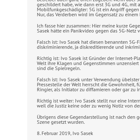
geschildert habe, wie dann erst 3G und 4G, mi
Mobilfunkgeschädigter: 5G ist ein Angriff gegen
Nur, das Verderben wird im Gegensatz zu einem
Ich fasse hier zusammen: Hier meine kurze Gegend
Sasek hätte ein Panikvideo gegen das 5G-Netz ve
Falsch ist: Ivo Sasek hat diesen benannten 5G-F
diskriminierende, ja diskreditierende und inkri
Richtig ist: Ivo Sasek ist Gründer der Internet-
Welt ihre Klagen und Gegenstimmen unzensiert v
sind die Spielregeln.
Falsch ist: Ivo Sasek unter Verwendung übelster 
Pressestelle der Welt herrscht die Gewohnheit, 
Ringier, als Initiator zu diffamieren oder gar zu i
Richtig ist weiter: Ivo Sasek stellt nur eine 
weil die Justiz keine oder zu wenig Notiz von d
Übrigens diese Gegendarstellung ist nach den ge
Szene gesetzt wurden.
8. Februar 2019, Ivo Sasek