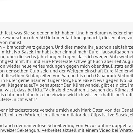
ich fest, was Sie so gegen mich haben. Und hier darum wieder ein
e zwar schon über 50 Dokumentarfilme gemacht, diesen aber, von 
von mir ist.
n – brandschwarz gelogen. Und dies macht Ihr ja schon seit Jahrz
mich, Ivo Sasek. Ihr habt aber einmal mehr Eure Hausaufgaben ni
gung über die sechs jahrelangen Lügen, dass ich wegen Volksverh
cht gestimmt. Ihr und Eure Presseräte schweigt Euch aber seit Aug
hon wieder neue Verleumdungen gegen mich obendrauf, statt end
 von demselben Club seid und der Weltgemeinschaft Eure Medienvie
d dieselben Schlagzeilen von Aargau bis nach Osnabrück Verbreitun
Ihr in Eurer gemeinsamen Lügenstory, Eure Fake News gegen Ivo Sa
twa: Klagemauer.TV behaupte: »Den Klimawandel gibt es nicht, Im
au wisst, dass bei Kla.TV einzig die wahren Ursachen des Klimas
is dato noch durch keine einzige wirklich wissenschaftliche Stud
ufels«, nicht wahr?
er nichtsdestotrotz verschrie mich auch Mark Otten von der Osna
19, mit den Worten, ich zitiere: »Initiator des Clips ist Ivo Sasek,
d auch der namenlose Schreiberling von Focus online doppelt am 7
hweizer Sektenguru verbreitet aktuell mit einem Video bei Wha