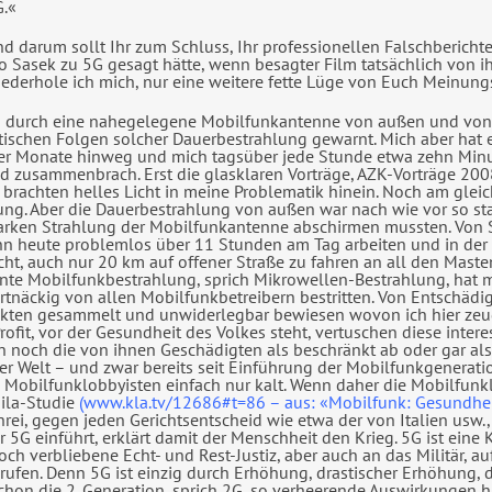
.«
d darum sollt Ihr zum Schluss, Ihr professionellen Falschbericht
o Sasek zu 5G gesagt hätte, wenn besagter Film tatsächlich von 
ederhole ich mich, nur eine weitere fette Lüge von Euch Meinun
eg durch eine nahegelegene Mobilfunkantenne von außen und von 
ischen Folgen solcher Dauerbestrahlung gewarnt. Mich aber hat es 
r Monate hinweg und mich tagsüber jede Stunde etwa zehn Minut
d zusammenbrach. Erst die glasklaren Vorträge, AZK-Vorträge 200
brachten helles Licht in meine Problematik hinein. Noch am gleic
rung. Aber die Dauerbestrahlung von außen war nach wie vor so st
starken Strahlung der Mobilfunkantenne abschirmen mussten. Von 
nn heute problemlos über 11 Stunden am Tag arbeiten und in der N
cht, auch nur 20 km auf offener Straße zu fahren an all den Mast
uente Mobilfunkbestrahlung, sprich Mikrowellen-Bestrahlung, hat 
tnäckig von allen Mobilfunkbetreibern bestritten. Von Entschäd
akten gesammelt und unwiderlegbar bewiesen wovon ich hier zeuge 
 Profit, vor der Gesundheit des Volkes steht, vertuschen diese int
 noch die von ihnen Geschädigten als beschränkt ab oder gar als
ser Welt – und zwar bereits seit Einführung der Mobilfunkgeneratio
 Mobilfunklobbyisten einfach nur kalt. Wenn daher die Mobilfunk
aila-Studie
(www.kla.tv/12686#t=86 – aus: «Mobilfunk: Gesundheit
ei, gegen jeden Gerichtsentscheid wie etwa der von Italien usw., 
5G einführt, erklärt damit der Menschheit den Krieg. 5G ist eine
och verbliebene Echt- und Rest-Justiz, aber auch an das Militär, a
rufen. Denn 5G ist einzig durch Erhöhung, drastischer Erhöhung, 
hon die 2. Generation, sprich 2G, so verheerende Auswirkungen ha