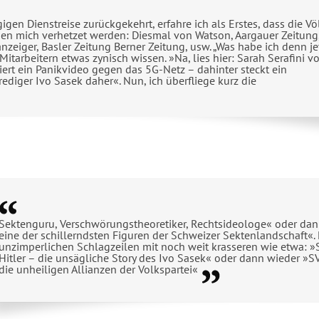
gen Dienstreise zurückgekehrt, erfahre ich als Erstes, dass die Vö
en mich verhetzet werden: Diesmal von Watson, Aargauer Zeitung
zeiger, Basler Zeitung Berner Zeitung, usw. „Was habe ich denn je
itarbeitern etwas zynisch wissen. »Na, lies hier: Sarah Serafini v
ert ein Panikvideo gegen das 5G-Netz – dahinter steckt ein
iger Ivo Sasek daher«. Nun, ich überfliege kurz die
Sektenguru, Verschwörungstheoretiker, Rechtsideologe« oder dann
eine der schillerndsten Figuren der Schweizer Sektenlandschaft
unzimperlichen Schlagzeilen mit noch weit krasseren wie etwa: »S
Hitler – die unsägliche Story des Ivo Sasek« oder dann wieder »SV
die unheiligen Allianzen der Volkspartei«