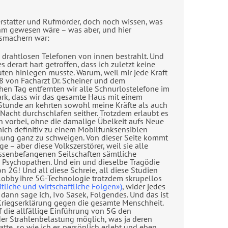
erstatter und Rufmörder, doch noch wissen, was
ihm gewesen wäre – was aber, und hier
gsmachern war:
drahtlosen Telefonen von innen bestrahlt. Und
derart hart getroffen, dass ich zuletzt keine
en hinlegen musste. Warum, weil mir jede Kraft
8 von Facharzt Dr. Scheiner und dem
hen Tag entfernten wir alle Schnurlostelefone im
ark, dass wir das gesamte Haus mit einem
Stunde an kehrten sowohl meine Kräfte als auch
acht durchschlafen seither. Trotzdem erlaubt es
en vorbei, ohne die damalige Übelkeit aufs Neue
mich definitiv zu einem Mobilfunksensiblen
igung ganz zu schweigen. Von dieser Seite kommt
– aber diese Volkszerstörer, weil sie alle
eressenbefangenen Seilschaften sämtliche
 Psychopathen. Und ein und dieselbe Tragödie
n 2G! Und all diese Schreie, all diese Studien
lobby ihre 5G-Technologie trotzdem skrupellos
liche und wirtschaftliche Folgen»)
, wider jedes
dann sage ich, Ivo Sasek, Folgendes. Und das ist
 Kriegserklärung gegen die gesamte Menschheit.
uf die allfällige Einführung von 5G den
der Strahlenbelastung möglich, was ja deren
tte, so wie ich es persönlich erlebt und eben