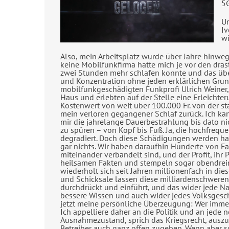
5G
Un
Iv
wi
Also, mein Arbeitsplatz wurde über Jahre hinw
keine Mobilfunkfirma hatte mich je vor den drast
zwei Stunden mehr schlafen konnte und das übe
und Konzentration ohne jeden erklärlichen Grun
mobilfunkgeschädigten Funkprofi Ulrich Weiner, 
Haus und erlebten auf der Stelle eine Erleichte
Kostenwert von weit über 100.000 Fr. von der 
mein verloren gegangener Schlaf zurück. Ich ka
mir die jahrelange Dauerbestrahlung bis dato ni
zu spüren – von Kopf bis Fuß. Ja, die hochfreq
degradiert. Doch diese Schädigungen werden har
gar nichts. Wir haben daraufhin Hunderte von F
miteinander verbandelt sind, und der Profit, ihr
heilsamen Fakten und stempeln sogar obendrein
wiederholt sich seit Jahren millionenfach in die
und Schicksale lassen diese milliardenschweren
durchdrückt und einführt, und das wider jede N
bessere Wissen und auch wider jedes Volksgeschr
jetzt meine persönliche Überzeugung: Wer immer 
Ich appelliere daher an die Politik und an jede n
Ausnahmezustand, sprich das Kriegsrecht, auszu
Betreiber auch ganz offen zugeben. Wenn aber sc