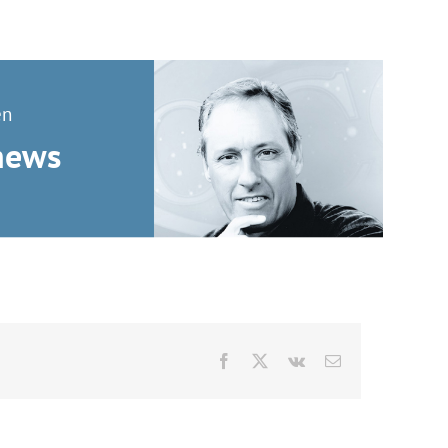
en
news
Facebook
X
Vk
Correo
electrónico